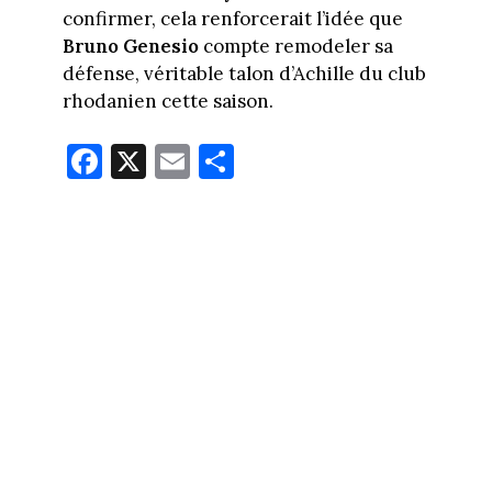
confirmer, cela renforcerait l’idée que
Bruno Genesio
compte remodeler sa
défense, véritable talon d’Achille du club
rhodanien cette saison.
Fa
X
E
Pa
ce
m
rt
bo
ail
ag
ok
er