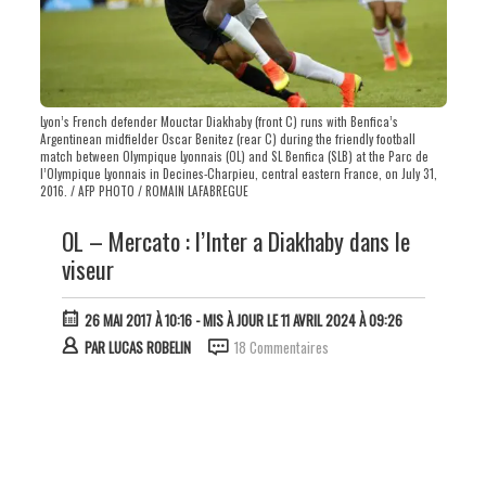
Lyon’s French defender Mouctar Diakhaby (front C) runs with Benfica’s
Argentinean midfielder Oscar Benitez (rear C) during the friendly football
match between Olympique Lyonnais (OL) and SL Benfica (SLB) at the Parc de
l’Olympique Lyonnais in Decines-Charpieu, central eastern France, on July 31,
2016. / AFP PHOTO / ROMAIN LAFABREGUE
OL – Mercato : l’Inter a Diakhaby dans le
viseur
26 MAI 2017 À 10:16
- MIS À JOUR LE 11 AVRIL 2024 À 09:26
PAR
LUCAS ROBELIN
18 Commentaires