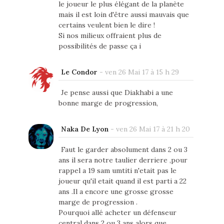
le joueur le plus élégant de la planète
mais il est loin d'être aussi mauvais que
certains veulent bien le dire !
Si nos milieux offraient plus de
possibilités de passe ça i
Le Condor
-
ven 26 Mai 17 à 15 h 29
Je pense aussi que Diakhabi a une
bonne marge de progression,
Naka De Lyon
-
ven 26 Mai 17 à 21 h 20
Faut le garder absolument dans 2 ou 3
ans il sera notre taulier derriere ,pour
rappel a 19 sam umtiti n'etait pas le
joueur qu'il etait quand il est parti a 22
ans .Il a encore une grosse grosse
marge de progression .
Pourquoi allé acheter un défenseur
central dans 2 ou 3 ans alors que