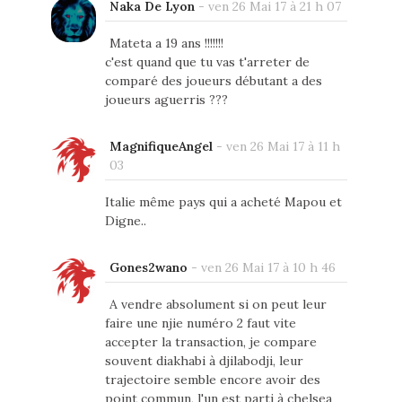
Naka De Lyon
-
ven 26 Mai 17 à 21 h 07
Mateta a 19 ans !!!!!!!
c'est quand que tu vas t'arreter de
comparé des joueurs débutant a des
joueurs aguerris ???
MagnifiqueAngel
-
ven 26 Mai 17 à 11 h
03
Italie même pays qui a acheté Mapou et
Digne..
Gones2wano
-
ven 26 Mai 17 à 10 h 46
A vendre absolument si on peut leur
faire une njie numéro 2 faut vite
accepter la transaction, je compare
souvent diakhabi à djilabodji, leur
trajectoire semble encore avoir des
point commun, l'un est parti à chelsea