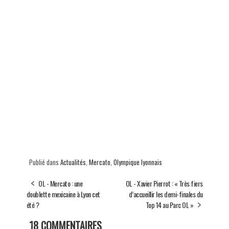
Publié dans
Actualités
,
Mercato
,
Olympique lyonnais
OL - Mercato : une
OL - Xavier Pierrot : « Très fiers
doublette mexicaine à Lyon cet
d’accueillir les demi-finales du
été ?
Top 14 au Parc OL »
18 COMMENTAIRES