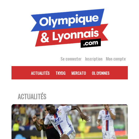
Accéder
au
contenu
Se connecter
Inscription
Mon compte
ACTUALITÉS
TKYDG
MERCATO
OL LYONNES
ACTUALITÉS