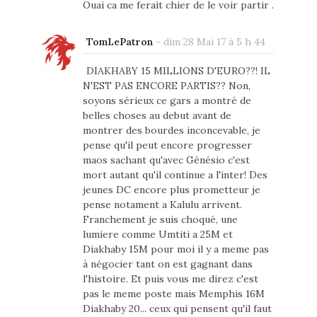
Ouai ca me ferait chier de le voir partir .
TomLePatron
-
dim 28 Mai 17 à 5 h 44
DIAKHABY 15 MILLIONS D'EURO??! IL
N'EST PAS ENCORE PARTIS?? Non,
soyons sérieux ce gars a montré de
belles choses au debut avant de
montrer des bourdes inconcevable, je
pense qu'il peut encore progresser
maos sachant qu'avec Génésio c'est
mort autant qu'il continue a l'inter! Des
jeunes DC encore plus prometteur je
pense notament a Kalulu arrivent.
Franchement je suis choqué, une
lumiere comme Umtiti a 25M et
Diakhaby 15M pour moi il y a meme pas
à négocier tant on est gagnant dans
l'histoire. Et puis vous me direz c'est
pas le meme poste mais Memphis 16M
Diakhaby 20... ceux qui pensent qu'il faut