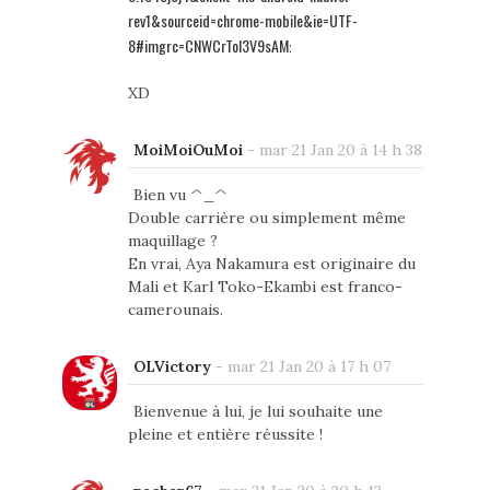
rev1&sourceid=chrome-mobile&ie=UTF-
8#imgrc=CNWCrTol3V9sAM
:
XD
MoiMoiOuMoi
-
mar 21 Jan 20 à 14 h 38
Bien vu ^_^
Double carrière ou simplement même
maquillage ?
En vrai, Aya Nakamura est originaire du
Mali et Karl Toko-Ekambi est franco-
camerounais.
OLVictory
-
mar 21 Jan 20 à 17 h 07
Bienvenue à lui, je lui souhaite une
pleine et entière réussite !