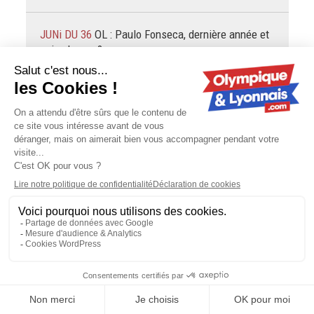
JUNi DU 36
OL : Paulo Fonseca, dernière année et
puis s'en va ?
Comme pour le crispé, Fonseca fallait pas l'invité.
Juni38
OL - Mercato : vers un départ libre pour
Caleta-Car ?
notre meilleur joueur au milieu de terrain , allons y gaiment
et on jouera le bas de tableau
Juni38
OL - Mercato : vers un départ libre pour
Caleta-Car ?
Ces joueurs sont invendables , leur salaire est trop élevé ,
une rupture de contrat je pensais que ça n'était pas
possible en football , mais ça commence à se…
Juni38
L'exercice des penalties réussit que très