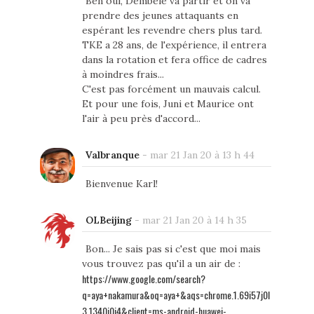
Ben oui, Dembele va partir et on va
prendre des jeunes attaquants en
espérant les revendre chers plus tard.
TKE a 28 ans, de l'expérience, il entrera
dans la rotation et fera office de cadres
à moindres frais...
C'est pas forcément un mauvais calcul.
Et pour une fois, Juni et Maurice ont
l'air à peu près d'accord...
Valbranque
-
mar 21 Jan 20 à 13 h 44
Bienvenue Karl!
OLBeijing
-
mar 21 Jan 20 à 14 h 35
Bon... Je sais pas si c'est que moi mais
vous trouvez pas qu'il a un air de :
https://www.google.com/search?
q=aya+nakamura&oq=aya+&aqs=chrome.1.69i57j0l
3.1340j0j4&client=ms-android-huawei-