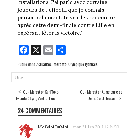
installations. J'ai parlé avec certains
joueurs de l'effectif que je connais
personnellement. Je vais les rencontrer
après cette demi-finale contre Lille en
espérant fêter la victoire."
Fa
X
E
Pa
ce
m
rt
Publié dans
Actualités
,
Mercato
,
Olympique lyonnais
bo
ail
ag
ok
er
Une
OL - Mercato : Karl Toko-
OL - Mercato : Aulas parle de
Ekambi à Lyon, c'est officiel
Dembélé et Tousart
24 COMMENTAIRES
MoiMoiOuMoi
-
mar 21 Jan 20 à 12 h 50