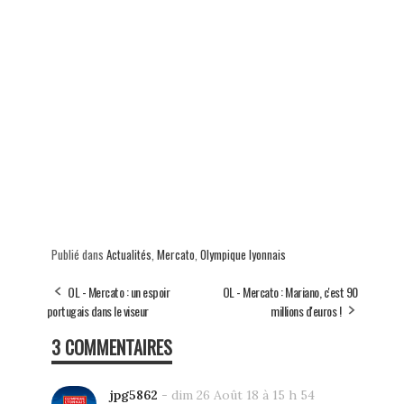
Publié dans
Actualités
,
Mercato
,
Olympique lyonnais
OL - Mercato : un espoir
OL - Mercato : Mariano, c'est 90
portugais dans le viseur
millions d'euros !
3 COMMENTAIRES
jpg5862
-
dim 26 Août 18 à 15 h 54