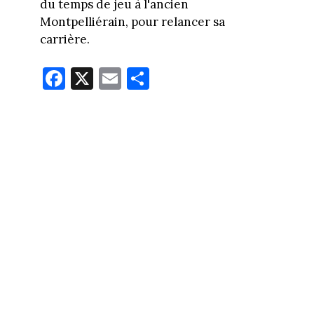
du temps de jeu à l'ancien
Montpelliérain, pour relancer sa
carrière.
Fa
X
E
Pa
ce
m
rt
bo
ail
ag
ok
er