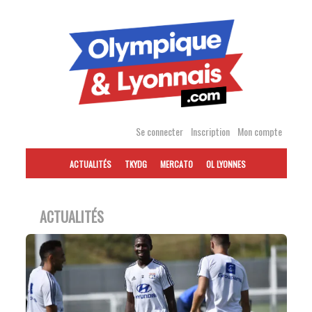
Accéder
au
contenu
Se connecter
Inscription
Mon compte
ACTUALITÉS
TKYDG
MERCATO
OL LYONNES
ACTUALITÉS