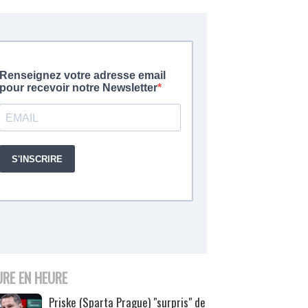
URE EN HEURE
Priske (Sparta Prague) "surpris" de