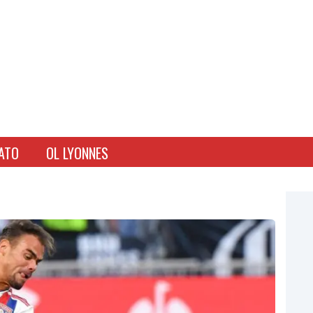
ATO
OL LYONNES