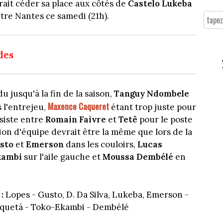
rait céder sa place aux côtés de
Castelo Lukeba
tre Nantes ce samedi (21h).
des
u jusqu'à la fin de la saison,
Tanguy Ndombele
Maxence Caqueret
 l'entrejeu,
étant trop juste pour
siste entre
Romain Faivre
et
Tetê
pour le poste
tion d'équipe devrait être la même que lors de la
sto
et
Emerson
dans les couloirs,
Lucas
kambi
sur l'aile gauche et
Moussa Dembélé
en
:
Lopes - Gusto, D. Da Silva, Lukeba, Emerson -
Paquetá - Toko-Ekambi - Dembélé