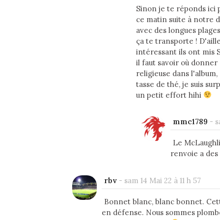
Sinon je te réponds ici
ce matin suite à notre d
avec des longues plage
ça te transporte ! D'aill
intéressant ils ont mis 
il faut savoir où donner
religieuse dans l'album, 
tasse de thé, je suis su
un petit effort hihi
mmc1789
-
s
Le McLaughli
renvoie a des 
rbv
-
sam 14 Mai 22 à 11 h 57
Bonnet blanc, blanc bonnet. Cett
en défense. Nous sommes plomber 