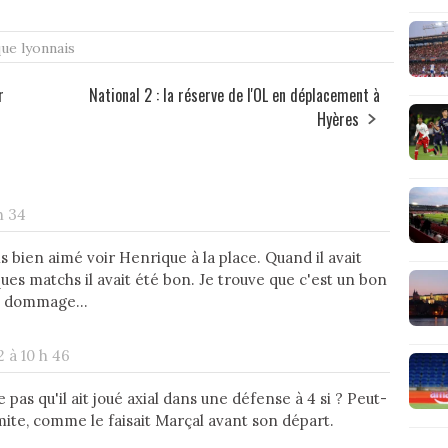
ue lyonnais
r
National 2 : la réserve de l'OL en déplacement à
Hyères
h 34
is bien aimé voir Henrique à la place. Quand il avait
s matchs il avait été bon. Je trouve que c'est un bon
sé, dommage...
 à 10 h 46
 pas qu'il ait joué axial dans une défense à 4 si ? Peut-
imite, comme le faisait Marçal avant son départ.