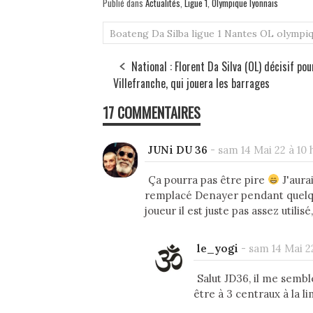
Publié dans
Actualités
,
Ligue 1
,
Olympique lyonnais
Boateng
Da Silba
ligue 1
Nantes
OL
olympiq
National : Florent Da Silva (OL) décisif pou
Villefranche, qui jouera les barrages
17 COMMENTAIRES
JUNi DU 36
-
sam 14 Mai 22 à 10 
Ça pourra pas être pire
J'aura
remplacé Denayer pendant quelque
joueur il est juste pas assez utili
le_yogi
-
sam 14 Mai 22
Salut JD36, il me semble
être à 3 centraux à la l