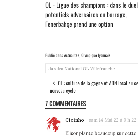
OL - Ligue des champions : dans le due
potentiels adversaires en barrage,
Fenerbahçe prend une option
Publié dans
Actualités
,
Olympique lyonnais
da silva
National
OL
Villefranche
OL : culture de la gagne et ADN local au c
nouveau cycle
7 COMMENTAIRES
Cicinho
-
sam 14 Mai 22 à 9 h 22
Elisor plante beaucoup sur cette 