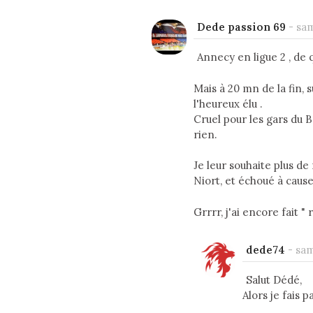
Dede passion 69
-
sam
Annecy en ligue 2 , de q
Mais à 20 mn de la fin, s
l'heureux élu .
Cruel pour les gars du B
rien.
Je leur souhaite plus de
Niort, et échoué à cause 
Grrrr, j'ai encore fait " 
dede74
-
sam
Salut Dédé,
Alors je fais 