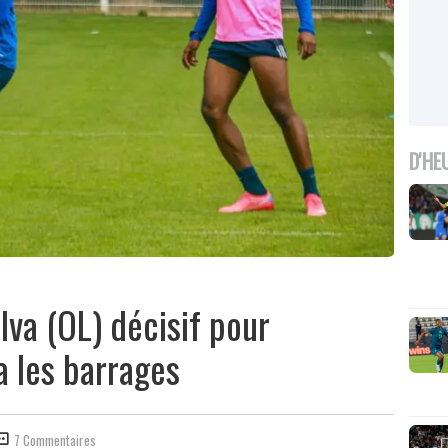
D'HE
ilva (OL) décisif pour
a les barrages
7 Commentaires