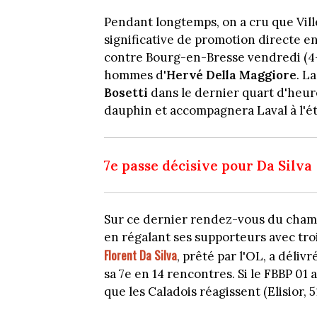
Pendant longtemps, on a cru que Ville
significative de promotion directe en
contre Bourg-en-Bresse vendredi (4-1)
hommes d'
Hervé Della Maggiore
. L
Bosetti
dans le dernier quart d'heure
dauphin et accompagnera Laval à l'ét
7e passe décisive pour Da Silva
Sur ce dernier rendez-vous du champi
en régalant ses supporteurs avec troi
Florent Da Silva
, prêté par l'OL, a déliv
sa 7e en 14 rencontres. Si le FBBP 01 a
que les Caladois réagissent (Elisior, 5