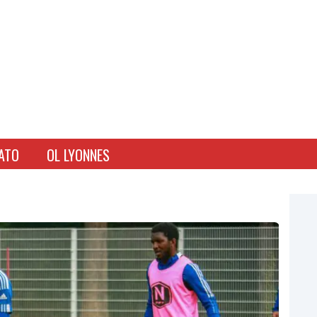
ATO
OL LYONNES