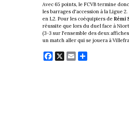
Avec 65 points, le FCVB termine donc
les barrages d'accession à la Ligue 2.
en L2. Pour les coéquipiers de
Rémi 
réussite que lors du duel face à Niort
(3-3 sur l'ensemble des deux affiches)
un match aller qui se jouera à Villefr
Fa
X
E
Pa
ce
m
rt
bo
ail
ag
ok
er