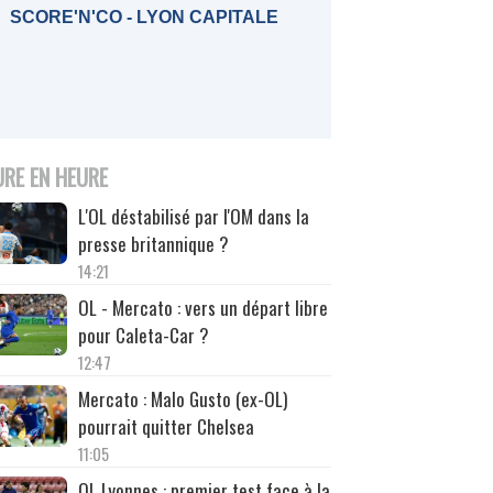
SCORE'N'CO - LYON CAPITALE
URE EN HEURE
L'OL déstabilisé par l'OM dans la
presse britannique ?
14:21
OL - Mercato : vers un départ libre
pour Caleta-Car ?
12:47
Mercato : Malo Gusto (ex-OL)
pourrait quitter Chelsea
11:05
OL Lyonnes : premier test face à la