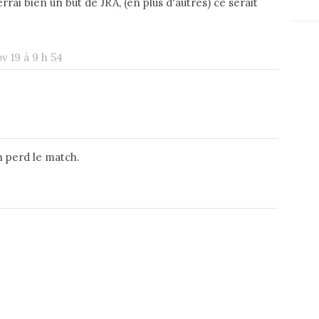
rrai bien un but de JRA, (en plus d'autres) ce serait
v 19 à 9 h 54
n perd le match.