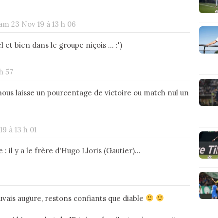
am 23 Nov 19 à 13 h 06
et bien dans le groupe niçois ... :')
h 57
ous laisse un pourcentage de victoire ou match nul un
9 à 13 h 01
il y a le frère d'Hugo Lloris (Gautier)...
vais augure, restons confiants que diable