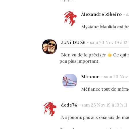
Alexandre Ribeiro
-
s
Myziane Maolida est bel 
JUNi DU 36
-
sam 23 Nov 19 à 12 
Bien vu de le préciser
Ce qui n
peu plus important.
Mimoun
-
sam 23 Nov 1
Méfiance tout de même : 
dede74
-
sam 23 Nov 19 à 13 h 11
Ne jouons pas aux oiseaux de mau