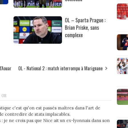
OL – Sparta Prague :
Brian Priske, sans
complexe
d'Aouar
OL - National 2 : match interrompu à Marignane
h 08
stique c'est qu'on est passés maîtres dans l'art de
de contredire de stats implacables.
 : je ne crois pas que Nice ait un ex-lyonnais dans son