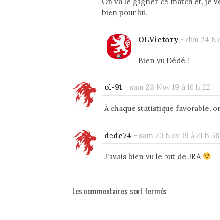
On va le gagner ce match et, je ve
bien pour lui.
OLVictory
-
dim 24 No
Bien vu Dédé !
ol-91
-
sam 23 Nov 19 à 16 h 22
À chaque statistique favorable, o
dede74
-
sam 23 Nov 19 à 21 h 58
J'avais bien vu le but de JRA
Les commentaires sont fermés