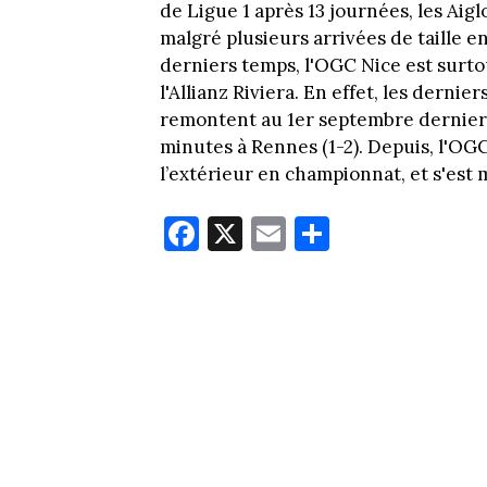
de Ligue 1 après 13 journées, les Aig
malgré plusieurs arrivées de taille e
derniers temps, l'OGC Nice est surtout
l'Allianz Riviera. En effet, les dernier
remontent au 1er septembre dernier 
minutes à Rennes (1-2). Depuis, l'OG
l’extérieur en championnat, et s'est
Fa
X
E
Pa
ce
m
rt
bo
ail
ag
ok
er