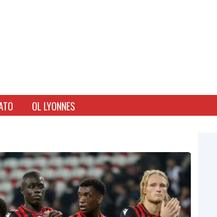
ATO
OL LYONNES