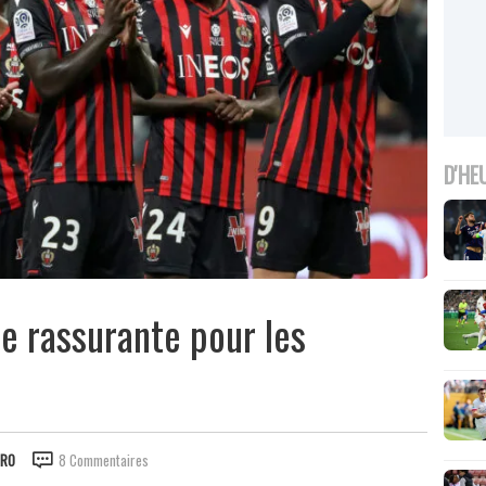
D'HE
que rassurante pour les
IRO
8 Commentaires