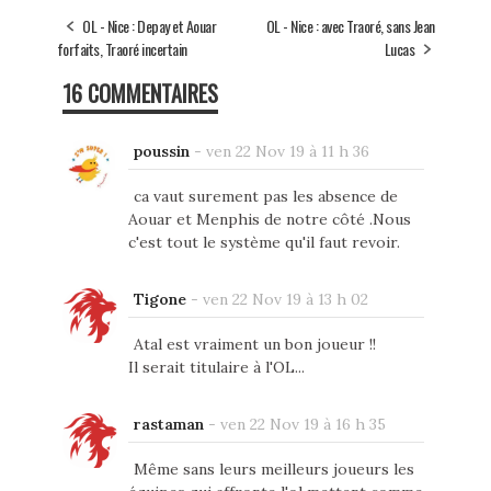
OL - Nice : Depay et Aouar
OL - Nice : avec Traoré, sans Jean
forfaits, Traoré incertain
Lucas
16 COMMENTAIRES
poussin
-
ven 22 Nov 19 à 11 h 36
ca vaut surement pas les absence de
Aouar et Menphis de notre côté .Nous
c'est tout le système qu'il faut revoir.
Tigone
-
ven 22 Nov 19 à 13 h 02
Atal est vraiment un bon joueur !!
Il serait titulaire à l'OL...
rastaman
-
ven 22 Nov 19 à 16 h 35
Même sans leurs meilleurs joueurs les