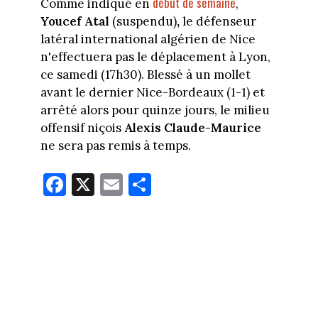
début de semaine
Comme indiqué en
,
Youcef Atal
(suspendu)
,
le défenseur
latéral international algérien de Nice
n'effectuera pas le déplacement à Lyon,
ce samedi (17h30). Blessé à un mollet
avant le dernier Nice-Bordeaux (1-1) et
arrêté alors pour quinze jours, le milieu
offensif niçois
Alexis Claude-Maurice
ne sera pas remis à temps.
Fa
X
E
Pa
ce
m
rt
bo
ail
ag
ok
er