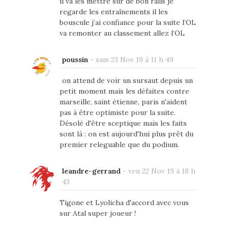
il va les mettre sur de bon rails je
regarde les entraînements il les
bouscule j’ai confiance pour la suite l’OL
va remonter au classement allez l’OL
poussin
-
sam 23 Nov 19 à 11 h 49
on attend de voir un sursaut depuis un
petit moment mais les défaites contre
marseille, saint étienne, paris n'aident
pas à être optimiste pour la suite.
Désolé d'être sceptique mais les faits
sont là : on est aujourd'hui plus prêt du
premier releguable que du podium.
leandre-gerrand
-
ven 22 Nov 19 à 18 h
43
Tigone et Lyolicha d'accord avec vous
sur Atal super joueur !