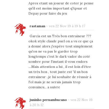
Apres etant un joueur de coter je pense
qu'il est moins important q'Apuar et
Depay pour faire du jeu
rastaman
-
ven 22 Nov 19 à 19 h 17
Garcia est un Très bon entraineur ???
okok style claude puel on a vu ce que ça
a donné alors j'espère tout simplement
qu'on ne va pas le garder trop
longtemps c'est le dark vador du coté
sombre pour l'instant il vous endors
....Mais attention a lui , il est loin d’être
un très bon , tout juste est 'il un bon
entraineur ..je lui souhaite de réussir à
l'ol mais je ne serais jamais trop
convaincu... a suivre
juninho pernambucano
-
ven 22 Nov 19
à 20 h 12