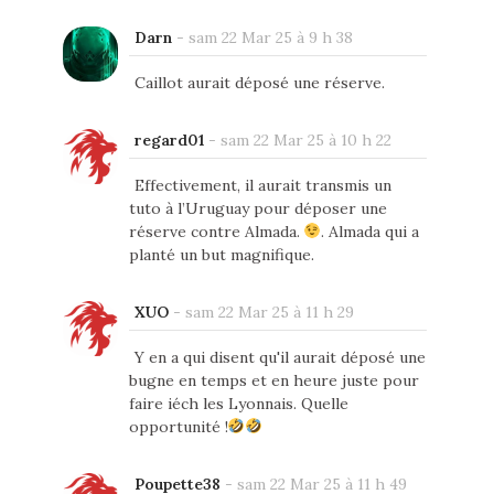
Darn
-
sam 22 Mar 25 à 9 h 38
Caillot aurait déposé une réserve.
regard01
-
sam 22 Mar 25 à 10 h 22
Effectivement, il aurait transmis un
tuto à l’Uruguay pour déposer une
réserve contre Almada.
. Almada qui a
planté un but magnifique.
XUO
-
sam 22 Mar 25 à 11 h 29
Y en a qui disent qu'il aurait déposé une
bugne en temps et en heure juste pour
faire iéch les Lyonnais. Quelle
opportunité !
Poupette38
-
sam 22 Mar 25 à 11 h 49