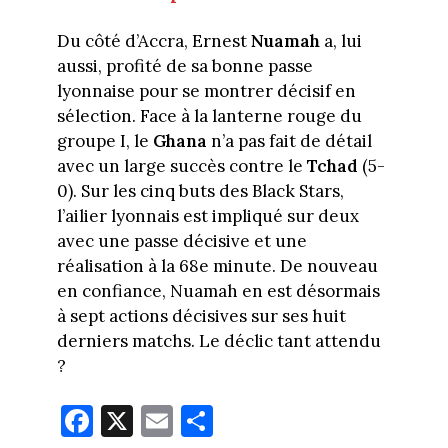
Du côté d’Accra, Ernest
Nuamah
a, lui
aussi, profité de sa bonne passe
lyonnaise pour se montrer décisif en
sélection. Face à la lanterne rouge du
groupe I, le
Ghana
n’a pas fait de détail
avec un large succès contre le
Tchad
(5-
0). Sur les cinq buts des Black Stars,
l’ailier lyonnais est impliqué sur deux
avec une passe décisive et une
réalisation à la 68e minute. De nouveau
en confiance, Nuamah en est désormais
à sept actions décisives sur ses huit
derniers matchs. Le déclic tant attendu
?
Fa
X
E
Pa