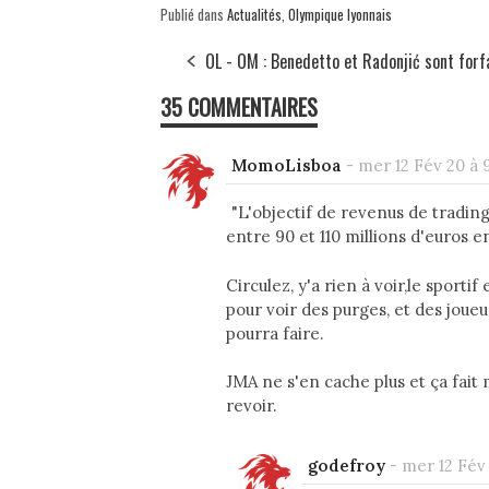
Publié dans
Actualités
,
Olympique lyonnais
OL - OM : Benedetto et Radonjić sont forf
35 COMMENTAIRES
MomoLisboa
-
mer 12 Fév 20 à 
"L'objectif de revenus de trading
entre 90 et 110 millions d'euros
Circulez, y'a rien à voir,le sport
pour voir des purges, et des joueur
pourra faire.
JMA ne s'en cache plus et ça fait 
revoir.
godefroy
-
mer 12 Fév 