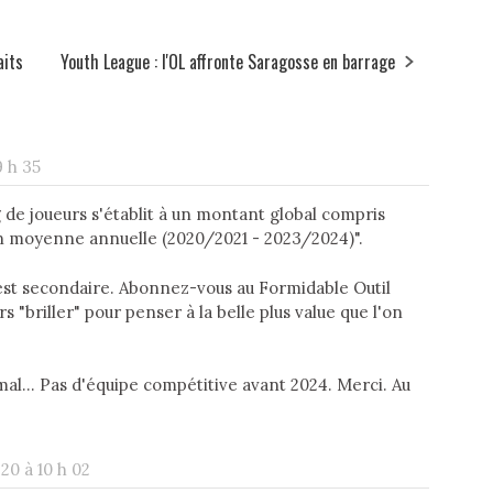
aits
Youth League : l'OL affronte Saragosse en barrage
9 h 35
 de joueurs s'établit à un montant global compris
 en moyenne annuelle (2020/2021 - 2023/2024)".
if est secondaire. Abonnez-vous au Formidable Outil
s "briller" pour penser à la belle plus value que l'on
mal... Pas d'équipe compétitive avant 2024. Merci. Au
20 à 10 h 02