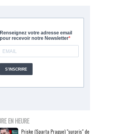
URE EN HEURE
Priske (Sparta Prague) "surpris" de