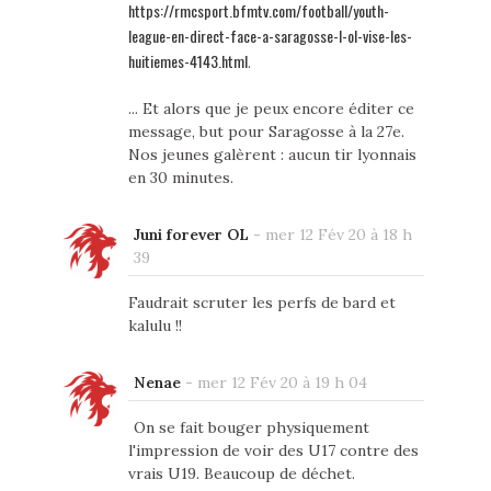
https://rmcsport.bfmtv.com/football/youth-
league-en-direct-face-a-saragosse-l-ol-vise-les-
huitiemes-4143.html
.
... Et alors que je peux encore éditer ce
message, but pour Saragosse à la 27e.
Nos jeunes galèrent : aucun tir lyonnais
en 30 minutes.
Juni forever OL
-
mer 12 Fév 20 à 18 h
39
Faudrait scruter les perfs de bard et
kalulu !!
Nenae
-
mer 12 Fév 20 à 19 h 04
On se fait bouger physiquement
l'impression de voir des U17 contre des
vrais U19. Beaucoup de déchet.