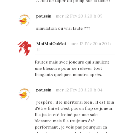
A Juni de taper du poing sur la table !
poussin
-
mer 12 Fév 20 à 20 h 05
simulation ou vrai faute ???
MoiMoiOuMoi
-
mer 12 Fév 20 à 20 h
11
Fautes mais avec joueurs qui simulent
une blessure pour se relever tout
fringants quelques minutes après.
poussin
-
mer 12 Fév 20 à 20 h 04
j'espère , il le mériterai bien . Il est loin
d'être fini et c'est pas un flop ce joueur.
Il a juste été freiné par une sale
blessure mais il a toujours été
performant , je vois pas pourquoi ça