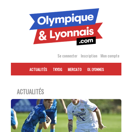
Accéder
au
contenu
Se connecter
Inscription
Mon compte
ACTUALITÉS
TKYDG
MERCATO
OL LYONNES
ACTUALITÉS