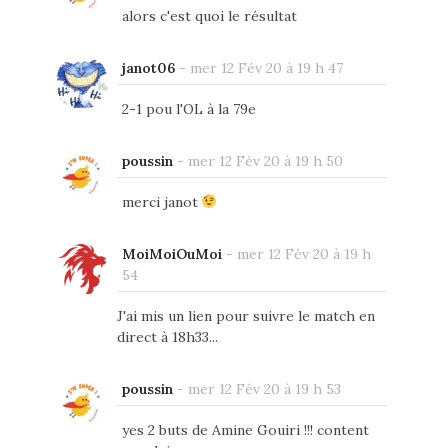
alors c'est quoi le résultat
janot06
-
mer 12 Fév 20 à 19 h 47
2-1 pou l'OL à la 79e
poussin
-
mer 12 Fév 20 à 19 h 50
merci janot
MoiMoiOuMoi
-
mer 12 Fév 20 à 19 h
54
J'ai mis un lien pour suivre le match en
direct à 18h33...
poussin
-
mer 12 Fév 20 à 19 h 53
yes 2 buts de Amine Gouiri !!! content