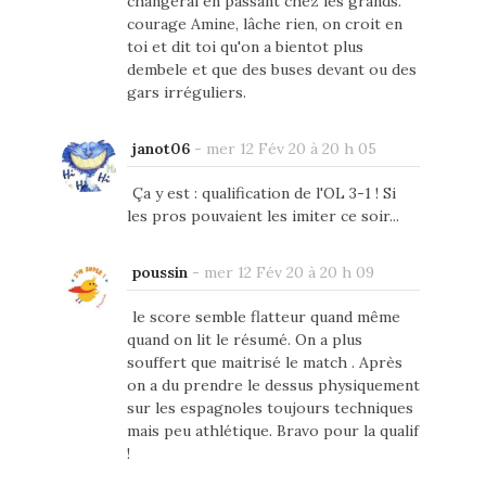
changerai en passant chez les grands.
courage Amine, lâche rien, on croit en
toi et dit toi qu'on a bientot plus
dembele et que des buses devant ou des
gars irréguliers.
janot06
-
mer 12 Fév 20 à 20 h 05
Ça y est : qualification de l'OL 3-1 ! Si
les pros pouvaient les imiter ce soir...
poussin
-
mer 12 Fév 20 à 20 h 09
le score semble flatteur quand même
quand on lit le résumé. On a plus
souffert que maitrisé le match . Après
on a du prendre le dessus physiquement
sur les espagnoles toujours techniques
mais peu athlétique. Bravo pour la qualif
!