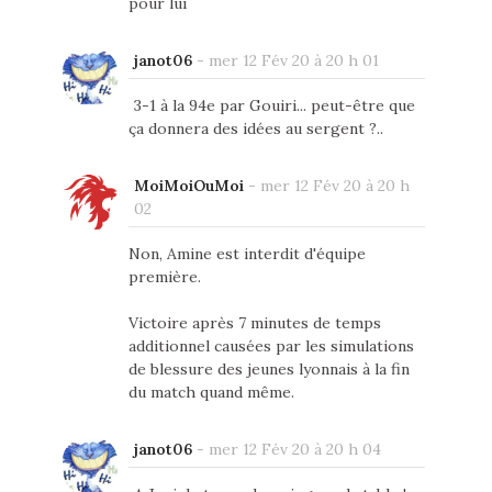
pour lui
janot06
-
mer 12 Fév 20 à 20 h 01
3-1 à la 94e par Gouiri... peut-être que
ça donnera des idées au sergent ?..
MoiMoiOuMoi
-
mer 12 Fév 20 à 20 h
02
Non, Amine est interdit d'équipe
première.
Victoire après 7 minutes de temps
additionnel causées par les simulations
de blessure des jeunes lyonnais à la fin
du match quand même.
janot06
-
mer 12 Fév 20 à 20 h 04