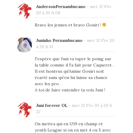
AndersonPernambucano
-
mer 12 Fév
20 à 20 h 08
Bravo les jeunes et bravo Gouiri !
Juninho Pernambucano
-
mer 12 Fév 20
à 20 h 13
J'espère que Juni va taper le poing sur
la table comme il l'a fait pour Caqueret .
Il est honteux qu'Amine Gouiri soit
écarté sans qu'on lui laisse sa chance
avec les pro .
A toi de faire entendre ta voix Juni !
Juni forever OL
-
mer 12 Fév 20 à 20 h
22
On mettra qui en U19 en champ et
youth League si on en met 4 ou 5 avec