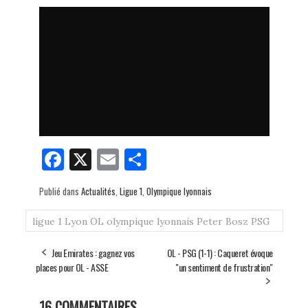
Fa
X
E
Pa
ce
m
rt
Publié dans
Actualités
,
Ligue 1
,
Olympique lyonnais
bo
ail
ag
ok
er
ligue 1
Lyon
OL
olympique lyonnais
Peter Bosz
PSG
Jeu Emirates : gagnez vos
OL - PSG (1-1) : Caqueret évoque
places pour OL - ASSE
"un sentiment de frustration"
16 COMMENTAIRES