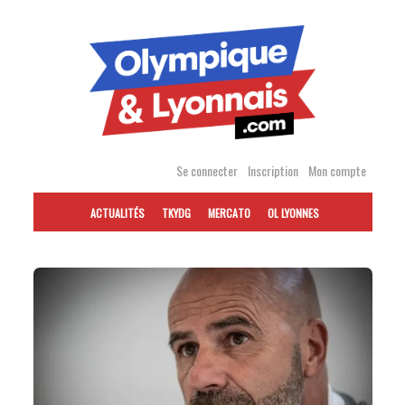
Accéder
au
contenu
Se connecter
Inscription
Mon compte
ACTUALITÉS
TKYDG
MERCATO
OL LYONNES