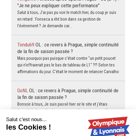
"Je ne peux expliquer cette performance"
Salut à tous, J'ai pas pu voir le match hier, du coup je suis
en retard : Fonseca a été bon dans sa gestion de
l'évènement ? Je demande car…
Tondu69
OL : ce revers à Prague, simple continuité
de la fin de saison passée ?
Mais pourquoi pas puisque c'était contre "un petit poucet
qui n’effraierait pas le bas de tableau de L1" ?!? Selon tes
affirmations du jour. C'était le moment de relancer Carvalho
GoNL
OL : ce revers à Prague, simple continuité de
la fin de saison passée ?
Bonsoir à tous, Je suis passé hier sir le site et j’étais
étonné de l’apathie des supporters (oui: vous et moi) avant
le match. Ce que je n’avais pas prévu,…