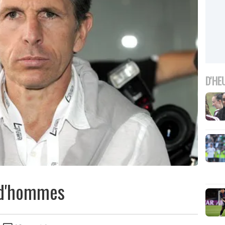
D'HE
ud'hommes