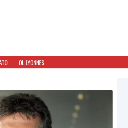
ATO
OL LYONNES