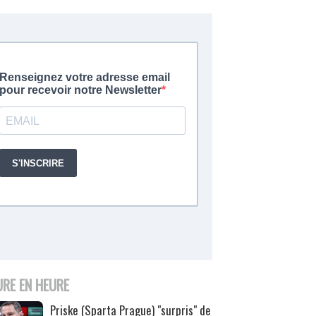
URE EN HEURE
Priske (Sparta Prague) "surpris" de