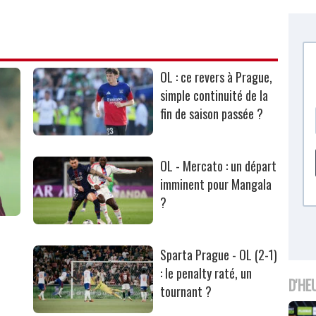
OL : ce revers à Prague,
simple continuité de la
fin de saison passée ?
OL - Mercato : un départ
imminent pour Mangala
?
Sparta Prague - OL (2-1)
: le penalty raté, un
D'HE
tournant ?