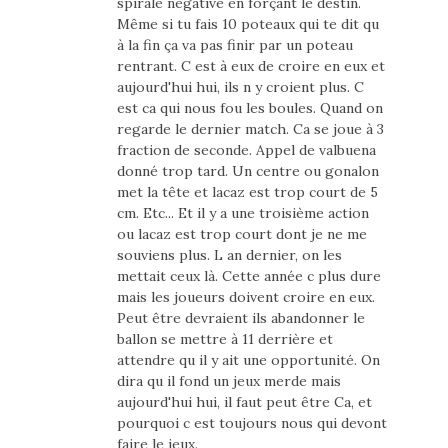
spirale négative en forçant le destin.
Même si tu fais 10 poteaux qui te dit qu
à la fin ça va pas finir par un poteau
rentrant. C est à eux de croire en eux et
aujourd'hui hui, ils n y croient plus. C
est ca qui nous fou les boules. Quand on
regarde le dernier match. Ca se joue à 3
fraction de seconde. Appel de valbuena
donné trop tard. Un centre ou gonalon
met la tête et lacaz est trop court de 5
cm. Etc... Et il y a une troisième action
ou lacaz est trop court dont je ne me
souviens plus. L an dernier, on les
mettait ceux là. Cette année c plus dure
mais les joueurs doivent croire en eux.
Peut être devraient ils abandonner le
ballon se mettre à 11 derrière et
attendre qu il y ait une opportunité. On
dira qu il fond un jeux merde mais
aujourd'hui hui, il faut peut être Ca, et
pourquoi c est toujours nous qui devont
faire le jeux.