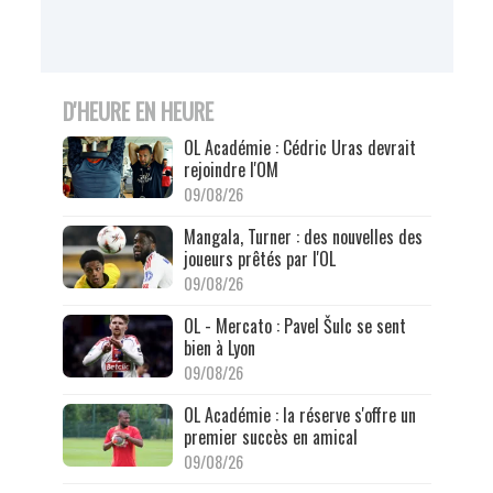
D'HEURE EN HEURE
OL Académie : Cédric Uras devrait
rejoindre l'OM
09/08/26
Mangala, Turner : des nouvelles des
joueurs prêtés par l'OL
09/08/26
OL - Mercato : Pavel Šulc se sent
bien à Lyon
09/08/26
OL Académie : la réserve s'offre un
premier succès en amical
09/08/26