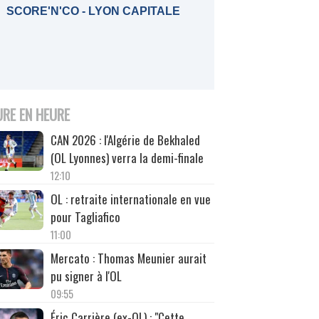
SCORE'N'CO - LYON CAPITALE
URE EN HEURE
CAN 2026 : l'Algérie de Bekhaled
(OL Lyonnes) verra la demi-finale
12:10
OL : retraite internationale en vue
pour Tagliafico
11:00
Mercato : Thomas Meunier aurait
pu signer à l'OL
09:55
Éric Carrière (ex-OL) : "Cette