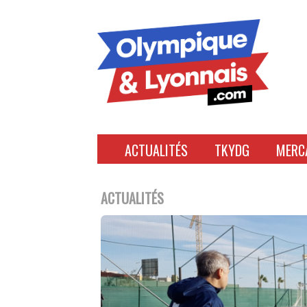
Accéder
au
contenu
ACTUALITÉS
TKYDG
MERC
ACTUALITÉS