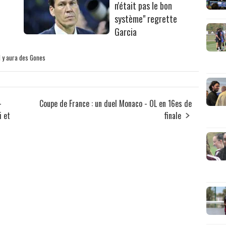
n'était pas le bon
système" regrette
Garcia
il y aura des Gones
–
Coupe de France : un duel Monaco - OL en 16es de
i et
finale