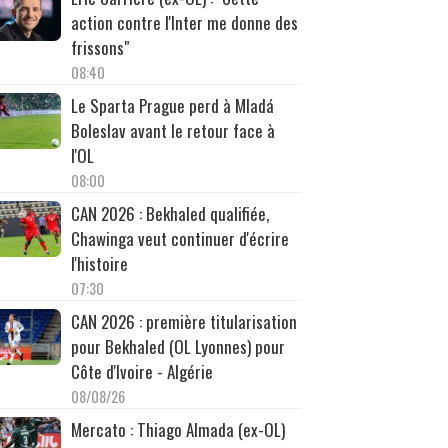
action contre l'Inter me donne des
frissons"
08:40
Le Sparta Prague perd à Mladá
Boleslav avant le retour face à
l'OL
08:00
CAN 2026 : Bekhaled qualifiée,
Chawinga veut continuer d'écrire
l'histoire
07:30
CAN 2026 : première titularisation
pour Bekhaled (OL Lyonnes) pour
Côte d'Ivoire - Algérie
08/08/26
Mercato : Thiago Almada (ex-OL)