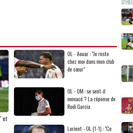
D'HE
OL - Aouar : "Je reste
chez moi dans mon club
de cœur"
OL - OM : se sent-il
menacé ? La réponse de
Rudi Garcia
" et
Lorient - OL (1-1) : "Ce