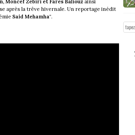
n, Moncef Zebiri et Fares Baliouz
ainsi
se après la trêve hivernale. Un reportage inédit
démie
Said Mehamha"
.