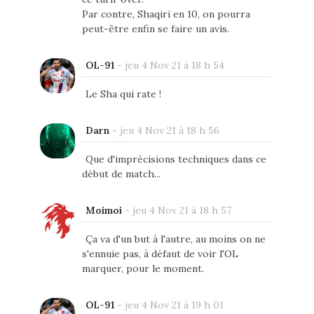
Par contre, Shaqiri en 10, on pourra
peut-être enfin se faire un avis.
OL-91
-
jeu 4 Nov 21 à 18 h 54
Le Sha qui rate !
Darn
-
jeu 4 Nov 21 à 18 h 56
Que d'imprécisions techniques dans ce
début de match...
Moimoi
-
jeu 4 Nov 21 à 18 h 57
Ça va d'un but à l'autre, au moins on ne
s'ennuie pas, à défaut de voir l'OL
marquer, pour le moment.
OL-91
-
jeu 4 Nov 21 à 19 h 01