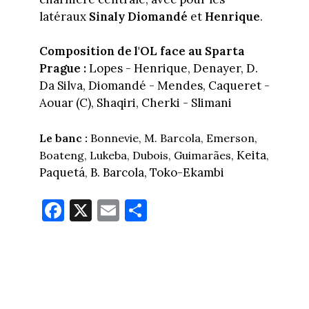
latéraux
Sinaly Diomandé
et
Henrique
.
Composition de l'OL face au Sparta
Prague :
Lopes - Henrique, Denayer, D.
Da Silva, Diomandé - Mendes, Caqueret -
Aouar (C), Shaqiri, Cherki - Slimani
Le banc :
Bonnevie, M. Barcola, Emerson,
Keita
Boateng, Lukeba, Dubois, Guimarães,
,
Paquetá
B. Barcola, Toko-Ekambi
,
Fa
X
E
Pa
ce
m
rt
bo
ail
ag
ok
er