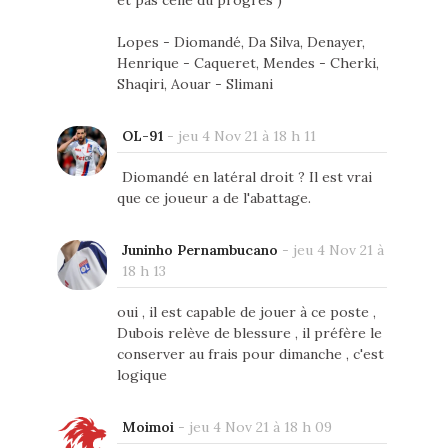
et pas celle du progrès )
Lopes - Diomandé, Da Silva, Denayer,
Henrique - Caqueret, Mendes - Cherki,
Shaqiri, Aouar - Slimani
OL-91
-
jeu 4 Nov 21 à 18 h 11
Diomandé en latéral droit ? Il est vrai
que ce joueur a de l'abattage.
Juninho Pernambucano
-
jeu 4 Nov 21 à
18 h 13
oui , il est capable de jouer à ce poste ,
Dubois relève de blessure , il préfère le
conserver au frais pour dimanche , c'est
logique
Moimoi
-
jeu 4 Nov 21 à 18 h 09