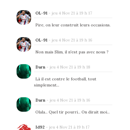
OL-91
-
jeu 4 Nov 21 à 19 h 17
Pire, on leur construit leurs occasions.
OL-91
-
jeu 4 Nov 21 à 19 h 16
Non mais Slim, il n'est pas avec nous ?
Darn
-
jeu 4 Nov 21 à 19 h 18
Là il est contre le football, tout
simplement...
Darn
-
jeu 4 Nov 21 à 19 h 16
Olala... Quel tir pourri... On dirait moi...
Id92
-
jeu 4 Nov 21 à 19 h 17