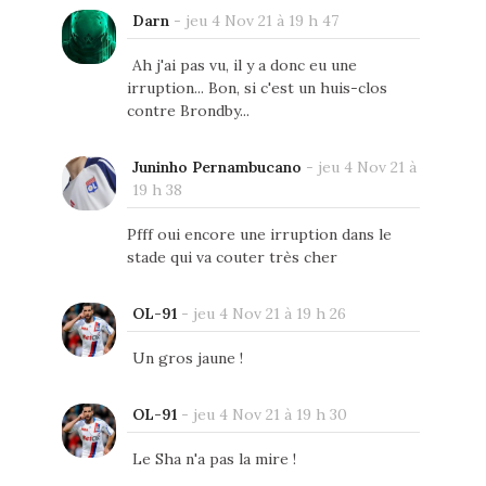
Darn
-
jeu 4 Nov 21 à 19 h 47
Ah j'ai pas vu, il y a donc eu une
irruption... Bon, si c'est un huis-clos
contre Brondby...
Juninho Pernambucano
-
jeu 4 Nov 21 à
19 h 38
Pfff oui encore une irruption dans le
stade qui va couter très cher
OL-91
-
jeu 4 Nov 21 à 19 h 26
Un gros jaune !
OL-91
-
jeu 4 Nov 21 à 19 h 30
Le Sha n'a pas la mire !