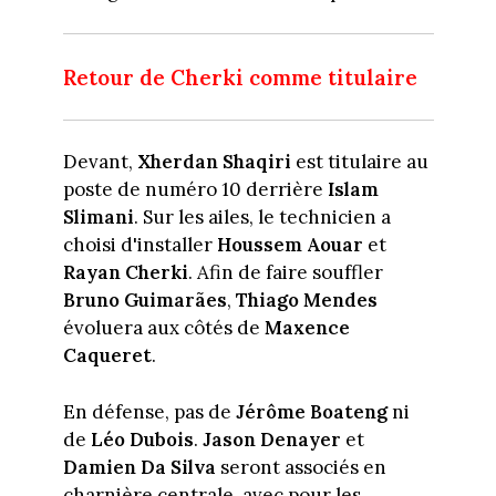
Retour de Cherki comme titulaire
Devant,
Xherdan Shaqiri
est titulaire au
poste de numéro 10 derrière
Islam
Slimani
. Sur les ailes, le technicien a
choisi d'installer
Houssem Aouar
et
Rayan Cherki
. Afin de faire souffler
Bruno Guimarães
,
Thiago Mendes
évoluera aux côtés de
Maxence
Caqueret
.
En défense, pas de
Jérôme Boateng
ni
de
Léo Dubois
.
Jason
Denayer
et
Damien Da Silva
seront associés en
charnière centrale, avec pour les