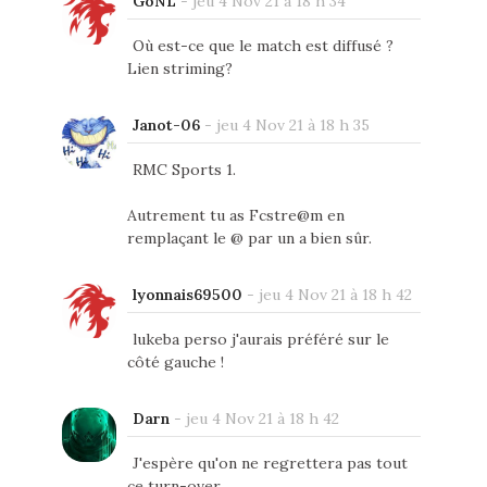
GoNL
-
jeu 4 Nov 21 à 18 h 34
Où est-ce que le match est diffusé ?
Lien striming?
Janot-06
-
jeu 4 Nov 21 à 18 h 35
RMC Sports 1.
Autrement tu as Fcstre@m en
remplaçant le @ par un a bien sûr.
lyonnais69500
-
jeu 4 Nov 21 à 18 h 42
lukeba perso j'aurais préféré sur le
côté gauche !
Darn
-
jeu 4 Nov 21 à 18 h 42
J'espère qu'on ne regrettera pas tout
ce turn-over.