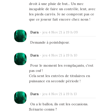
droit à une pluie de but... Un mec
incapable de faire un contrôle, lent, avec
les pieds carrés. Je ne comprent pas ce
que ce joueur fait encore chez nous !
Darn
-
jeu 4 Nov 21 à 19 h 09
Demande à pointdujour.
Darn
-
jeu 4 Nov 21 à 19 h 10
Pour le moment les remplaçants, c'est
pas ouf !
Cela sent les entrées de titulaires en
puissance en seconde période !
Darn
-
jeu 4 Nov 21 à 19 h 13
On a le ballon, ils ont les occasions.
Scénario connu ?