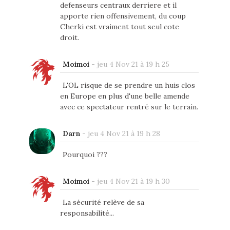
defenseurs centraux derriere et il
apporte rien offensivement, du coup
Cherki est vraiment tout seul cote
droit.
Moimoi
-
jeu 4 Nov 21 à 19 h 25
L'OL risque de se prendre un huis clos
en Europe en plus d'une belle amende
avec ce spectateur rentré sur le terrain.
Darn
-
jeu 4 Nov 21 à 19 h 28
Pourquoi ???
Moimoi
-
jeu 4 Nov 21 à 19 h 30
La sécurité relève de sa
responsabilité...