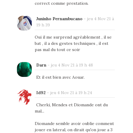
correct comme prestation.
Juninho Pernambucano
-
jeu 4 Nov 21 à
19 h 39
Oui il me surprend agréablement , il se
bat , il a des gestes techniques , il est
pas mal du tout ce soir
Darn
-
jeu 4 Nov 21 à 19 h 48
Et il est bien avec Aouar.
Id92
-
jeu 4 Nov 21 à 19 h 24
Cherki, Mendes et Diomande ont du
mal...
Diomande semble avoir oublie comment
jouer en lateral, on dirait qu'on joue a 3