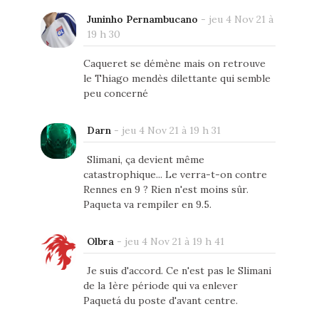
Juninho Pernambucano
-
jeu 4 Nov 21 à
19 h 30
Caqueret se démène mais on retrouve
le Thiago mendès dilettante qui semble
peu concerné
Darn
-
jeu 4 Nov 21 à 19 h 31
Slimani, ça devient même
catastrophique... Le verra-t-on contre
Rennes en 9 ? Rien n'est moins sûr.
Paqueta va rempiler en 9.5.
Olbra
-
jeu 4 Nov 21 à 19 h 41
Je suis d'accord. Ce n'est pas le Slimani
de la 1ère période qui va enlever
Paquetá du poste d'avant centre.