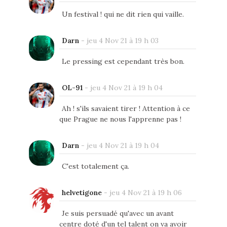
Un festival ! qui ne dit rien qui vaille.
Darn
-
jeu 4 Nov 21 à 19 h 03
Le pressing est cependant très bon.
OL-91
-
jeu 4 Nov 21 à 19 h 04
Ah ! s'ils savaient tirer ! Attention à ce
que Prague ne nous l'apprenne pas !
Darn
-
jeu 4 Nov 21 à 19 h 04
C'est totalement ça.
helvetigone
-
jeu 4 Nov 21 à 19 h 06
Je suis persuadé qu'avec un avant
centre doté d'un tel talent on va avoir