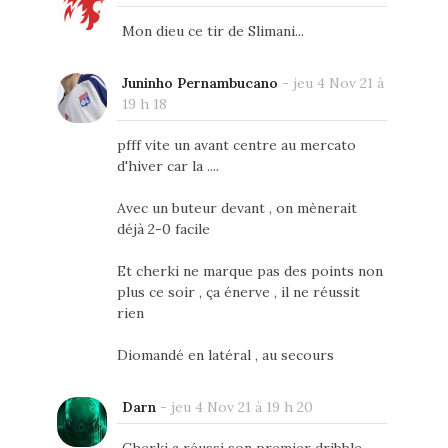
Mon dieu ce tir de Slimani...
Juninho Pernambucano
-
jeu 4 Nov 21 à
19 h 18
pfff vite un avant centre au mercato
d'hiver car la ....
Avec un buteur devant , on mènerait
déjà 2-0 facile
Et cherki ne marque pas des points non
plus ce soir , ça énerve , il ne réussit
rien
Diomandé en latéral , au secours
Darn
-
jeu 4 Nov 21 à 19 h 20