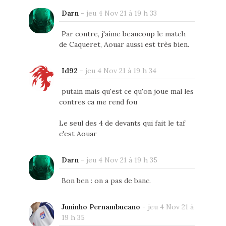
Darn
-
jeu 4 Nov 21 à 19 h 33
Par contre, j'aime beaucoup le match
de Caqueret, Aouar aussi est très bien.
Id92
-
jeu 4 Nov 21 à 19 h 34
putain mais qu'est ce qu'on joue mal les
contres ca me rend fou
Le seul des 4 de devants qui fait le taf
c'est Aouar
Darn
-
jeu 4 Nov 21 à 19 h 35
Bon ben : on a pas de banc.
Juninho Pernambucano
-
jeu 4 Nov 21 à
19 h 35