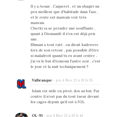
Il y a Aouar , Caqueret , et un shaqiri un
peu meilleur que d'habitude dans l'axe ,
et le reste est mauvais voir très
mauvais.
Cherki va se prendre une soufflante ,
quant à Diomandé il s'en est déjà pris
une .
Slimani a tout raté , on dirait kadewere
lors de son retour , pas possible d'être
si maladroit quand tu es avant centre ..
j'ai vu le but d'Azmoun l'autre soir , c'est
le jour et la nuit techniquement !!
Valbranque
-
jeu 4 Nov 21 à 19 h 35
Islam est utile en pivot, dos au but. Par
contre il n’est pas du tout tueur devant
les cages depuis qu’il est à l’OL
OL-91
-
jeu 4 Nov 21 à 19 h 41