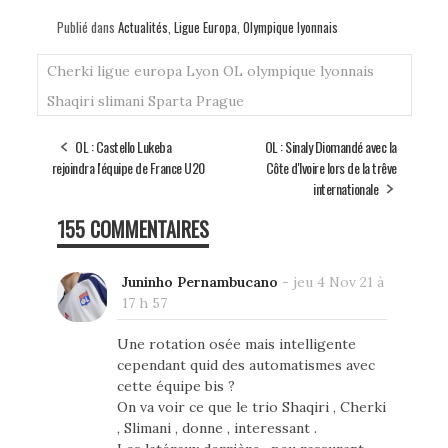
Publié dans
Actualités
,
Ligue Europa
,
Olympique lyonnais
Cherki
ligue europa
Lyon
OL
olympique lyonnais
Shaqiri
slimani
Sparta Prague
OL : Castello Lukeba
OL : Sinaly Diomandé avec la
rejoindra l'équipe de France U20
Côte d'Ivoire lors de la trêve
internationale
155 COMMENTAIRES
Juninho Pernambucano
-
jeu 4 Nov 21 à
17 h 57
Une rotation osée mais intelligente
cependant quid des automatismes avec
cette équipe bis ?
On va voir ce que le trio Shaqiri , Cherki
, Slimani , donne , interessant .