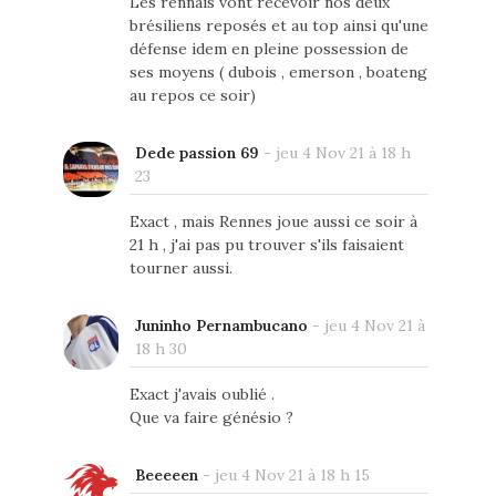
Les rennais vont recevoir nos deux
brésiliens reposés et au top ainsi qu'une
défense idem en pleine possession de
ses moyens ( dubois , emerson , boateng
au repos ce soir)
Dede passion 69
-
jeu 4 Nov 21 à 18 h
23
Exact , mais Rennes joue aussi ce soir à
21 h , j'ai pas pu trouver s'ils faisaient
tourner aussi.
Juninho Pernambucano
-
jeu 4 Nov 21 à
18 h 30
Exact j'avais oublié .
Que va faire génésio ?
Beeeeen
-
jeu 4 Nov 21 à 18 h 15