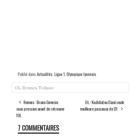
Publié dans
Actualités
,
Ligue 1
,
Olympique lyonnais
OL
Rennes
Tolisso
Rennes : Bruno Genesio
OL : Kadidiatou Diani seule
sous pression avant de retrouver
meilleure passeuse de D1
l'OL
7 COMMENTAIRES