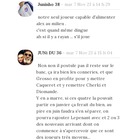
Juninho 38
-
mar 7 Nov 23 à 14 h 29
notre seul joueur capable d'alimenter
alex au milieu .
c'est quand même dingue
ah si il y a rayan ... s'il joue
JUNi DU 36
-
mar 7 Nov 23 à 15 h 04
Non non il postule pas il reste sur le
banc, ça ira bien les conneries, et que
Grosso en profite pour y mettre
Caqueret et y remettre Cherki et
Diomande.
Y en a marre, si ces quatre la pouvait
partir en janvier ça ferait du bien, au
pire en juin faudra s'en séparer, on
pourra rajouter Lepenant avec et 2 ou 3
des nouveaux arrivant dont on
commence à s'apercevoir que ce sont
des joueurs très moyens...