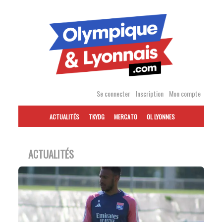
Accéder
au
contenu
Se connecter
Inscription
Mon compte
ACTUALITÉS
TKYDG
MERCATO
OL LYONNES
ACTUALITÉS