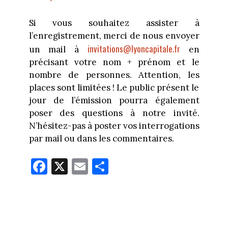
Si vous souhaitez assister à
l’enregistrement, merci de nous envoyer
invitations@lyoncapitale.fr
un mail à
en
précisant votre nom + prénom et le
nombre de personnes. Attention, les
places sont limitées ! Le public présent le
jour de l’émission pourra également
poser des questions à notre invité.
N’hésitez-pas à poster vos interrogations
par mail ou dans les commentaires.
Fa
X
E
Pa
ce
m
rt
bo
ail
ag
ok
er