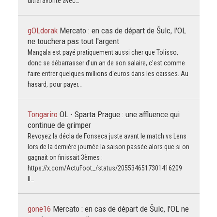
ultrafavorite avec…
gOLdorak
Mercato : en cas de départ de Šulc, l'OL
ne touchera pas tout l'argent
Mangala est payé pratiquement aussi cher que Tolisso,
donc se débarrasser d'un an de son salaire, c'est comme
faire entrer quelques millions d'euros dans les caisses. Au
hasard, pour payer…
Tongariro
OL - Sparta Prague : une affluence qui
continue de grimper
Revoyez la décla de Fonseca juste avant le match vs Lens
lors de la dernière journée la saison passée alors que si on
gagnait on finissait 3èmes :
https://x.com/ActuFoot_/status/2055346517301416209
Il…
gone16
Mercato : en cas de départ de Šulc, l'OL ne