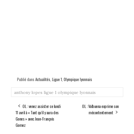
Publié dans
Actualités
,
Ligue 1
,
Olympique lyonnais
anthony lopes
ligue 1
olympique lyonnais
OL : venez assister ce lundi
OL : Valbuena exprime son
11 avril à « Tant qu’il y aura des
mécontentement
Gones » avec Jean-François
Gomez