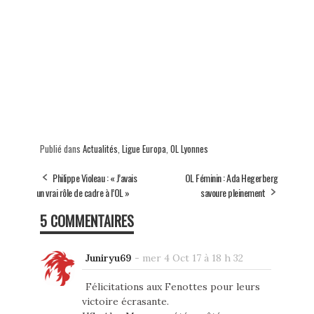
Publié dans
Actualités
,
Ligue Europa
,
OL Lyonnes
Philippe Violeau : « J’avais
OL Féminin : Ada Hegerberg
un vrai rôle de cadre à l’OL »
savoure pleinement
5 COMMENTAIRES
Juniryu69
-
mer 4 Oct 17 à 18 h 32
Félicitations aux Fenottes pour leurs
victoire écrasante.