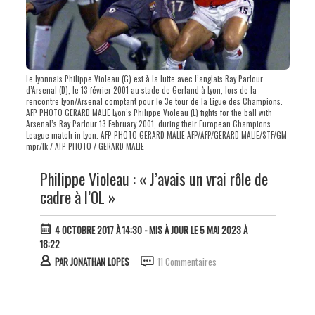
Le lyonnais Philippe Violeau (G) est à la lutte avec l’anglais Ray Parlour
d’Arsenal (D), le 13 février 2001 au stade de Gerland à Lyon, lors de la
rencontre Lyon/Arsenal comptant pour le 3e tour de la Ligue des Champions.
AFP PHOTO GERARD MALIE Lyon’s Philippe Violeau (L) fights for the ball with
Arsenal’s Ray Parlour 13 February 2001, during their European Champions
League match in Lyon. AFP PHOTO GERARD MALIE AFP/AFP/GERARD MALIE/STF/GM-
mpr/lk / AFP PHOTO / GERARD MALIE
Philippe Violeau : « J’avais un vrai rôle de
cadre à l’OL »
4 OCTOBRE 2017 À 14:30
- MIS À JOUR LE 5 MAI 2023 À
18:22
PAR
JONATHAN LOPES
11 Commentaires