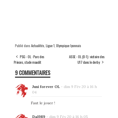
Publié dans
Actualités
,
Ligue 1
,
Olympique lyonnais
PSG - OL : Parc des
ASSE - OL (0-1) : victoire des
Princes, stade maudit
U17 dans le derby
9 COMMENTAIRES
Juni forever OL
-
dim 9 Fév 20 à 16 h
04
Faut le jouer !
Da1989
-
dim 9 Fév 20 à 16 h 05