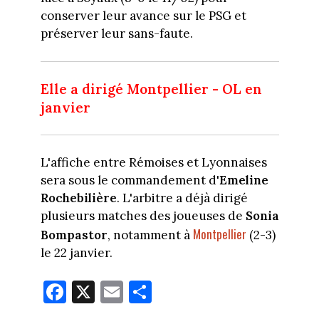
conserver leur avance sur le PSG et
préserver leur sans-faute.
Elle a dirigé Montpellier - OL en
janvier
L'affiche entre Rémoises et Lyonnaises
sera sous le commandement d'
Emeline
Rochebilière
. L'arbitre a déjà dirigé
plusieurs matches des joueuses de
Sonia
Montpellier
Bompastor
, notamment à
(2-3)
le 22 janvier.
Fa
X
E
Pa
ce
m
rt