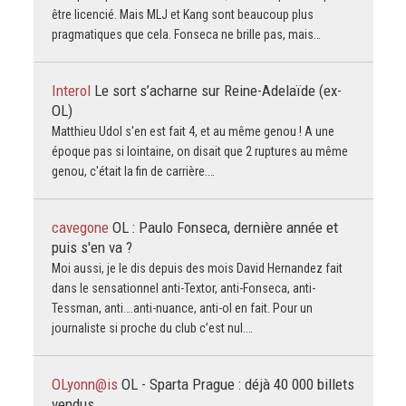
être licencié. Mais MLJ et Kang sont beaucoup plus
pragmatiques que cela. Fonseca ne brille pas, mais…
Interol
Le sort s’acharne sur Reine-Adelaïde (ex-
OL)
Matthieu Udol s'en est fait 4, et au même genou ! A une
époque pas si lointaine, on disait que 2 ruptures au même
genou, c'était la fin de carrière.…
cavegone
OL : Paulo Fonseca, dernière année et
puis s'en va ?
Moi aussi, je le dis depuis des mois David Hernandez fait
dans le sensationnel anti-Textor, anti-Fonseca, anti-
Tessman, anti….anti-nuance, anti-ol en fait. Pour un
journaliste si proche du club c’est nul.…
OLyonn@is
OL - Sparta Prague : déjà 40 000 billets
vendus