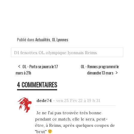
Publié dans
Actualités
,
OL Lyonnes
D1
fenottes
OL
olympique lyonnais
Reims
OL - Porto se jouera le 17
OL - Rennes programmé le
mars à 21h
dimanche 13 mars
4 COMMENTAIRES
dede74
-
ven 25 Fév 22 à 19 h 31
Je ne l'ai pas trouvée très bonne
pendant ce match, elle le sera, peut-
être, à Reims, après quelques coupes de
"brut"