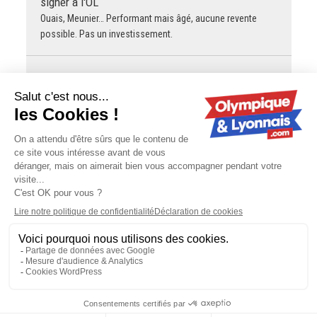
signer à l'OL
Ouais, Meunier… Performant mais âgé, aucune revente
possible. Pas un investissement.
Outlander
OL - Mercato : Malick Fofana priorité de
l’AS Roma ?
Tu ne vendras jamais Fofana 50 avec une année de contrat
restante.
EL PERU WAKA
Mercato : Thomas Meunier aurait
pu signer à l'OL
Bonjour à tous, Voilà un Meunier qui ne dort pas ! Son
moulin (à fric) va trop vite pour l'OL ! "Allez l'OL" ! EPW
Contactez-nous
-
Mentions légales
-
CGV
-
Politique de
confidentialité
-
Gestion des cookies
-
Lyon Capitale TV
Olympique-et-Lyonnais - 6 rue Gorge de Loup - 69009 Lyon