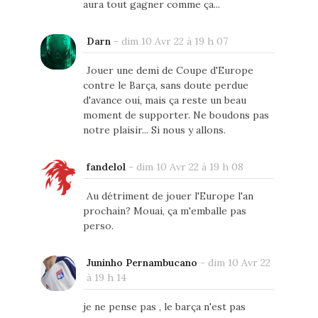
aura tout gagner comme ça...
Darn
-
dim 10 Avr 22 à 19 h 07
Jouer une demi de Coupe d'Europe
contre le Barça, sans doute perdue
d'avance oui, mais ça reste un beau
moment de supporter. Ne boudons pas
notre plaisir... Si nous y allons.
fandelol
-
dim 10 Avr 22 à 19 h 08
Au détriment de jouer l'Europe l'an
prochain? Mouai, ça m'emballe pas
perso.
Juninho Pernambucano
-
dim 10 Avr 22
à 19 h 14
je ne pense pas , le barça n'est pas