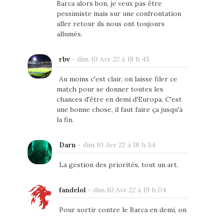
Barca alors bon, je veux pas être
pessimiste mais sur une confrontation
aller retour ils nous ont toujours
allumés.
rbv
-
dim 10 Avr 22 à 18 h 45
Au moins c'est clair, on laisse filer ce
match pour se donner toutes les
chances d'être en demi d'Europa. C'est
une bonne chose, il faut faire ça jusqu'à
la fin.
Darn
-
dim 10 Avr 22 à 18 h 54
La gestion des priorités, tout un art.
fandelol
-
dim 10 Avr 22 à 19 h 04
Pour sortir contre le Barca en demi, on