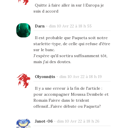
Quitte à faire aller in sur l Europa je
suis d accord
Darn
-
dim 10 Avr 22 à 18 h 55
Il est probable que Paqueta soit notre
starlette-type, de celle qui refuse d'être
sur le banc.
J’espère qu'il sortira suffisamment tôt,
mais j'ai des doutes.
Olyonn@is
-
dim 10 Avr 22 à 18 h 19
Il y a une erreur à la fin de l'article :
pour accompagner Moussa Dembele et
Romain Faivre dans le trident
offensif...Faivre débute ou Paqueta?
Janot-06
-
dim 10 Avr 22 à 18 h 26