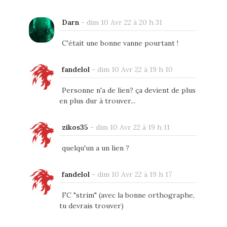
Darn
-
dim 10 Avr 22 à 20 h 31
C'était une bonne vanne pourtant !
fandelol
-
dim 10 Avr 22 à 19 h 10
Personne n'a de lien? ça devient de plus
en plus dur à trouver...
zikos35
-
dim 10 Avr 22 à 19 h 11
quelqu'un a un lien ?
fandelol
-
dim 10 Avr 22 à 19 h 17
FC "strim" (avec la bonne orthographe,
tu devrais trouver)