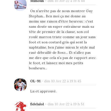
Mimoun
-
dim 10 Avr 22 à 19 h 44
On n'arrête pas de nous montrer Guy
Stephan... Ben moi ça me donne au
moins une raison d'être heureux : c'est
sans doute un super entraineur mais sa
tête de premier de la classe, son col
roulé marron triste comme un jour sans
foot et son costard gris qui sent la
naphtaline, ben j'aime mieux le style mal
rasé débraillé de Bosz... Et n'allez pas
me dire que cela n'a pas de rapport avec
le foot, et laissez moi mes petits
bonheurs...
OL-91
-
dim 10 Avr 22 à 19 h 45
Lu et approuvé.
fidelalol
-
dim 10 Avr 22 à 19 h 51