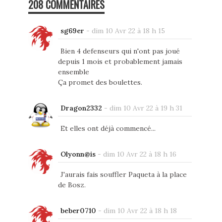
208 COMMENTAIRES
sg69er
-
dim 10 Avr 22 à 18 h 15
Bien 4 defenseurs qui n'ont pas joué
depuis 1 mois et probablement jamais
ensemble
Ça promet des boulettes.
Dragon2332
-
dim 10 Avr 22 à 19 h 31
Et elles ont déjà commencé...
Olyonn@is
-
dim 10 Avr 22 à 18 h 16
J'aurais fais souffler Paqueta à la place
de Bosz.
beber0710
-
dim 10 Avr 22 à 18 h 18