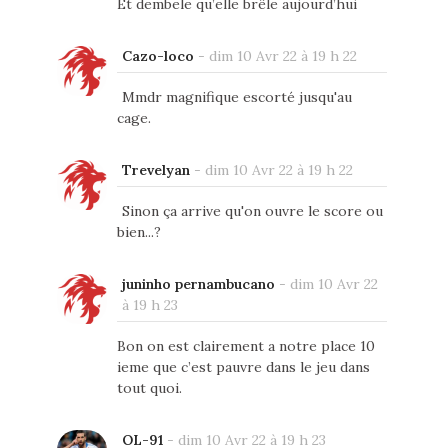
Et dembele qu’elle brêle aujourd’hui
Cazo-loco
-
dim 10 Avr 22 à 19 h 22
Mmdr magnifique escorté jusqu'au
cage.
Trevelyan
-
dim 10 Avr 22 à 19 h 22
Sinon ça arrive qu'on ouvre le score ou
bien...?
juninho pernambucano
-
dim 10 Avr 22
à 19 h 23
Bon on est clairement a notre place 10
ieme que c’est pauvre dans le jeu dans
tout quoi.
OL-91
-
dim 10 Avr 22 à 19 h 23