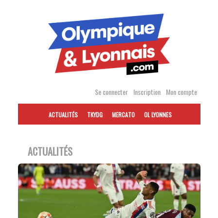
Accéder
au
contenu
Se connecter
Inscription
Mon compte
ACTUALITÉS
TKYDG
MERCATO
OL LYONNES
ACTUALITÉS