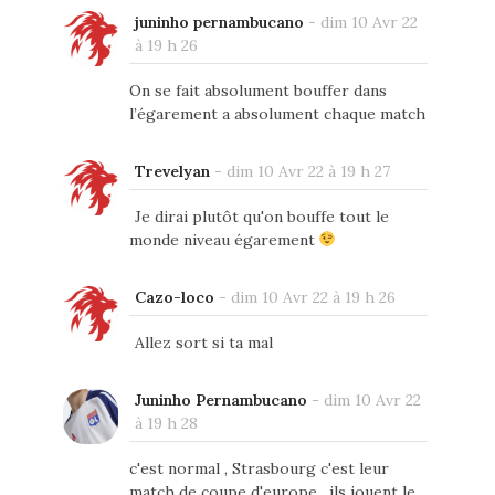
juninho pernambucano
-
dim 10 Avr 22
à 19 h 26
On se fait absolument bouffer dans
l’égarement a absolument chaque match
Trevelyan
-
dim 10 Avr 22 à 19 h 27
Je dirai plutôt qu'on bouffe tout le
monde niveau égarement
Cazo-loco
-
dim 10 Avr 22 à 19 h 26
Allez sort si ta mal
Juninho Pernambucano
-
dim 10 Avr 22
à 19 h 28
c'est normal , Strasbourg c'est leur
match de coupe d'europe , ils jouent le