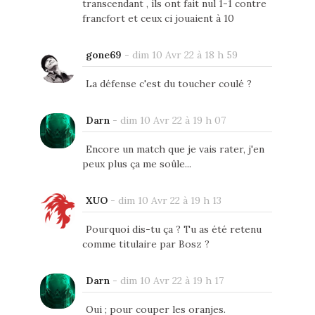
transcendant , ils ont fait nul 1-1 contre
francfort et ceux ci jouaient à 10
gone69
-
dim 10 Avr 22 à 18 h 59
La défense c'est du toucher coulé ?
Darn
-
dim 10 Avr 22 à 19 h 07
Encore un match que je vais rater, j'en
peux plus ça me soûle...
XUO
-
dim 10 Avr 22 à 19 h 13
Pourquoi dis-tu ça ? Tu as été retenu
comme titulaire par Bosz ?
Darn
-
dim 10 Avr 22 à 19 h 17
Oui ; pour couper les oranjes.