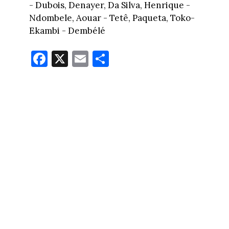
- Dubois, Denayer, Da Silva, Henrique -
Ndombele, Aouar - Tetê, Paqueta, Toko-
Ekambi - Dembélé
Fa
X
E
Pa
ce
m
rt
bo
ail
ag
ok
er