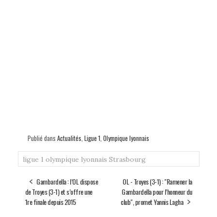
Publié dans
Actualités
,
Ligue 1
,
Olympique lyonnais
ligue 1
olympique lyonnais
Strasbourg
Gambardella : l’OL dispose
OL - Troyes (3-1) : "Ramener la
de Troyes (3-1) et s’offre une
Gambardella pour l’honneur du
1re finale depuis 2015
club", promet Yannis Lagha