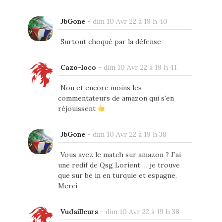
JbGone
-
dim 10 Avr 22 à 19 h 40
Surtout choqué par la défense
Cazo-loco
-
dim 10 Avr 22 à 19 h 41
Non et encore moins les
commentateurs de amazon qui s'en
réjouissent
JbGone
-
dim 10 Avr 22 à 19 h 38
Vous avez le match sur amazon ? J’ai
une redif de Qsg Lorient … je trouve
que sur be in en turquie et espagne.
Merci
Vudailleurs
-
dim 10 Avr 22 à 19 h 38