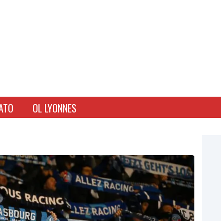
ATO
OL LYONNES