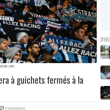
D'HE
BOZON / AFP)
era à guichets fermés à la
8 Commentaires