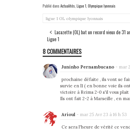
Publié dans
Actualités
,
Ligue 1
,
Olympique lyonnais
ligue 1
OL
olympique lyonnais
Lacazette (OL) bat un record vieux de 31 a
Ligue 1
8 COMMENTAIRES
Juninho Pernambucano
-
mar 2
prochaine défaite , ils vont se f
survie en l1 ( en bonne voie ils 
victoire à Reims 2-0 s'il vous plait 
Ils ont fait 2-2 à Marseille , en mars
Arioul
-
mar 25 Avr 23 à 16 h 53
Ce sera l'heure de vérité ce ven