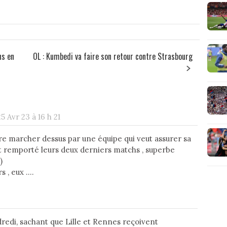
ns en
OL : Kumbedi va faire son retour contre Strasbourg
5 Avr 23 à 16 h 21
aire marcher dessus par une équipe qui veut assurer sa
ont remporté leurs deux derniers matchs , superbe
)
 , eux ....
dredi, sachant que Lille et Rennes reçoivent