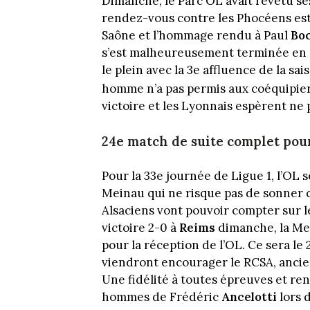
Dimanche, le Parc OL avait revêtu ses
rendez-vous contre les Phocéens es
Saône et l’hommage rendu à Paul
Bo
s’est malheureusement terminée en ea
le plein avec la 3e affluence de la sa
homme n’a pas permis aux coéquipie
victoire et les Lyonnais espèrent ne p
24e match de suite complet pou
Pour la 33e journée de Ligue 1, l’OL 
Meinau qui ne risque pas de sonner c
Alsaciens vont pouvoir compter sur l
victoire 2-0 à
Reims
dimanche, la Mei
pour la réception de l’OL. Ce sera l
viendront encourager le RCSA, ancie
Une fidélité à toutes épreuves et ren
hommes de Frédéric
Ancelotti
lors d