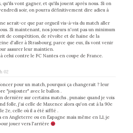
qu'ils vont gagner, et qu'ils jouent après nous. Si on
endredi soir, on pourra définitivement dire adieu à
ne serait-ce que par orgueil vis-à-vis du match aller
ous. Si maintenant, nos joueurs n'ont pas un minimum
rit de compétition, de révolte et de haine de la
eine d'aller à Strasbourg, parce que eux, ils vont venir
our assurer leur maintien.
 à celui contre le FC Nantes en coupe de France.
 h 02
foncer pour un match, pourquoi ça changerait ? leur
e "joujouter" avec le ballon .
ison dernière sur certains matchs , punaise quand je vois
nd folle, j'ai celle de Maxence alors qu'on est à la 90e
2e, celle où il a été sifflé .
s ça en Angleterre ou en Espagne mais même en L1, je
 pour jouer vers l'arrière