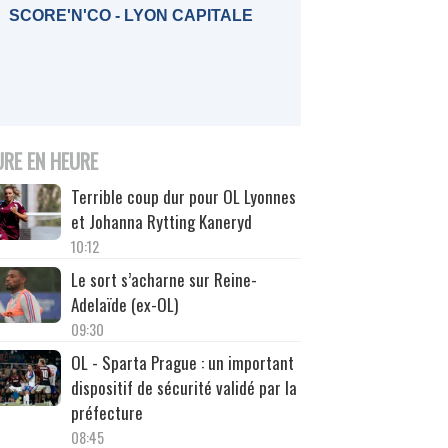
SCORE'N'CO - LYON CAPITALE
URE EN HEURE
Terrible coup dur pour OL Lyonnes
et Johanna Rytting Kaneryd
10:12
Le sort s’acharne sur Reine-
Adelaïde (ex-OL)
09:30
OL - Sparta Prague : un important
dispositif de sécurité validé par la
préfecture
08:45