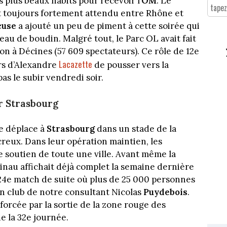
 plus beaux habits pour recevoir l’
OM
. Le
t toujours fortement attendu entre Rhône et
cuse
a ajouté un peu de piment à cette soirée qui
u de boudin. Malgré tout, le Parc OL avait fait
ison à Décines (57 609 spectateurs). Ce rôle de 12e
Lacazette
rs d’Alexandre
de pousser vers la
as le subir vendredi soir.
r Strasbourg
se déplace à
Strasbourg
dans un stade de la
reux. Dans leur opération maintien, les
e soutien de toute une ville. Avant même la
nau affichait déjà complet la semaine dernière
e 24e match de suite où plus de 25 000 personnes
n club de notre consultant Nicolas
Puydebois
.
forcée par la sortie de la zone rouge des
e la 32e journée.