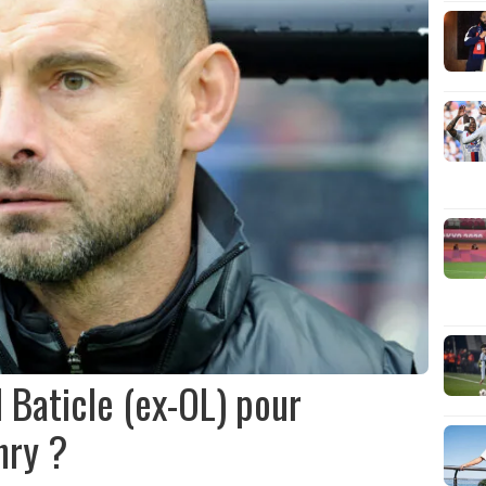
d Baticle (ex-OL) pour
nry ?