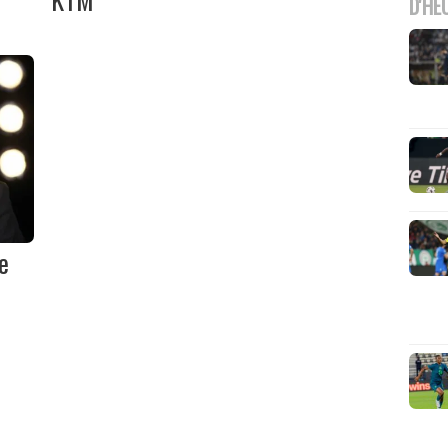
D'HE
e