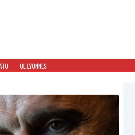
ATO
OL LYONNES