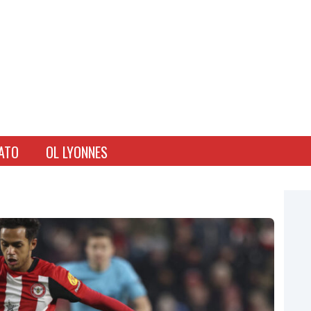
ATO
OL LYONNES