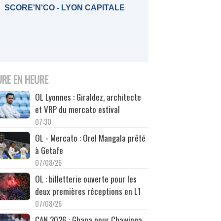
SCORE'N'CO - LYON CAPITALE
URE EN HEURE
OL Lyonnes : Giraldez, architecte
et VRP du mercato estival
07:30
OL - Mercato : Orel Mangala prêté
à Getafe
07/08/26
OL : billetterie ouverte pour les
deux premières réceptions en L1
07/08/26
CAN 2026 : Ghana pour Chawinga,