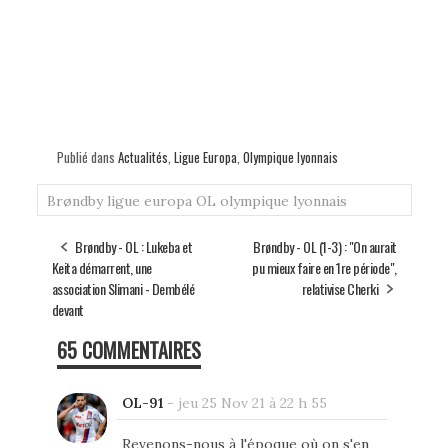
Publié dans
Actualités
,
Ligue Europa
,
Olympique lyonnais
Brøndby
ligue europa
OL
olympique lyonnais
Brøndby - OL : Lukeba et
Brøndby - OL (1-3) : "On aurait
Keita démarrent, une
pu mieux faire en 1re période",
association Slimani - Dembélé
relativise Cherki
devant
65 COMMENTAIRES
OL-91
-
jeu 25 Nov 21 à 22 h 55
Revenons-nous à l'époque où on s'en