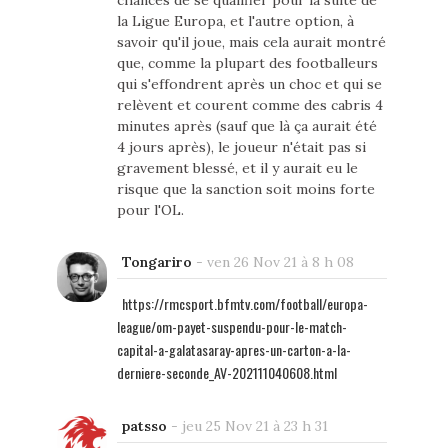
chances de se qualifier pour la suite de
la Ligue Europa, et l'autre option, à
savoir qu'il joue, mais cela aurait montré
que, comme la plupart des footballeurs
qui s'effondrent après un choc et qui se
relèvent et courent comme des cabris 4
minutes après (sauf que là ça aurait été
4 jours après), le joueur n'était pas si
gravement blessé, et il y aurait eu le
risque que la sanction soit moins forte
pour l'OL.
Tongariro
-
ven 26 Nov 21 à 8 h 08
https://rmcsport.bfmtv.com/football/europa-
league/om-payet-suspendu-pour-le-match-
capital-a-galatasaray-apres-un-carton-a-la-
derniere-seconde_AV-202111040608.html
patsso
-
jeu 25 Nov 21 à 23 h 31