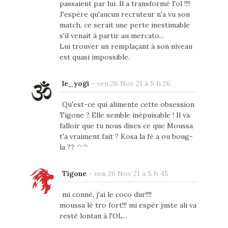
passaient par lui. Il a transformé l'ol !!!!
J'espère qu'aucun recruteur n'a vu son
match, ce serait une perte inestimable
s'il venait à partir au mercato...
Lui trouver un remplaçant à son niveau
est quasi impossible.
le_yogi
-
ven 26 Nov 21 à 5 h 26
Qu'est-ce qui alimente cette obsession
Tigone ? Elle semble inépuisable ! Il va
falloir que tu nous dises ce que Moussa
t'a vraiment fait ? Kosa la fé a ou boug-
la ?? ^^
Tigone
-
ven 26 Nov 21 à 5 h 45
mi connè, j'ai le coco dur!!!!
moussa lè tro fort!!! mi espèr juste ali va
resté lontan à l'OL...