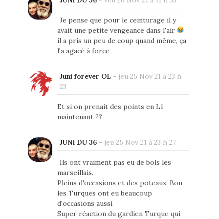
JUNi DU 36
-
ven 26 Nov 21 à 11 h 33
Je pense que pour le ceinturage il y
avait une petite vengeance dans l'air
il a pris un peu de coup quand même, ça
l'a agacé à force
Juni forever OL
-
jeu 25 Nov 21 à 23 h
23
Et si on prenait des points en L1
maintenant ??
JUNi DU 36
-
jeu 25 Nov 21 à 23 h 27
Ils ont vraiment pas eu de bols les
marseillais.
Pleins d'occasions et des poteaux. Bon
les Turques ont eu beaucoup
d'occasions aussi
Super réaction du gardien Turque qui