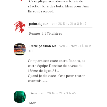
Ca explique son absence totale de
réaction lors des buts. Idem pour Juni.
Ils sont raccord.
pointdujour
-
ven 26 Nov 21 à 0 h 17
Rennes 4 1 Titulaires
Dede passion 69
-
ven 26 Nov 21 à 10 h
01
Comparaison osée entre Rennes, et
cette équipe Danoise du niveau du
15ème de ligue 2 !....
Quand je dis osée, c'est pour rester
courtois ........
Darn
-
ven 26 Nov 21 à 9 h 45
Mdr