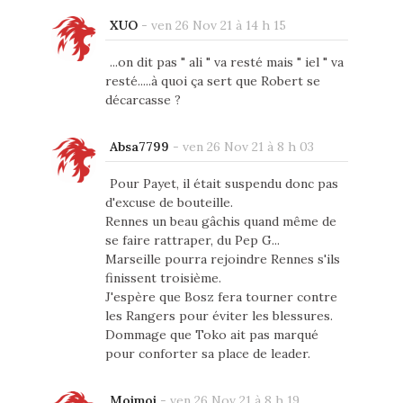
XUO
-
ven 26 Nov 21 à 14 h 15
...on dit pas " ali " va resté mais " iel " va
resté.....à quoi ça sert que Robert se
décarcasse ?
Absa7799
-
ven 26 Nov 21 à 8 h 03
Pour Payet, il était suspendu donc pas
d'excuse de bouteille.
Rennes un beau gâchis quand même de
se faire rattraper, du Pep G...
Marseille pourra rejoindre Rennes s'ils
finissent troisième.
J'espère que Bosz fera tourner contre
les Rangers pour éviter les blessures.
Dommage que Toko ait pas marqué
pour conforter sa place de leader.
Moimoi
-
ven 26 Nov 21 à 8 h 19