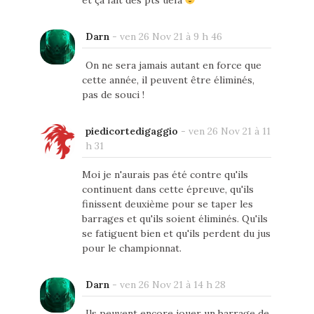
et ça fait des pts uefa
Darn
-
ven 26 Nov 21 à 9 h 46
On ne sera jamais autant en force que
cette année, il peuvent être éliminés,
pas de souci !
piedicortedigaggio
-
ven 26 Nov 21 à 11
h 31
Moi je n'aurais pas été contre qu'ils
continuent dans cette épreuve, qu'ils
finissent deuxième pour se taper les
barrages et qu'ils soient éliminés. Qu'ils
se fatiguent bien et qu'ils perdent du jus
pour le championnat.
Darn
-
ven 26 Nov 21 à 14 h 28
Ils peuvent encore jouer un barrage de