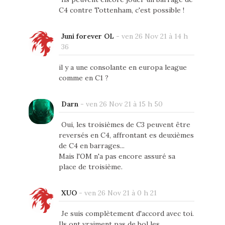
C4 contre Tottenham, c'est possible !
Juni forever OL
-
ven 26 Nov 21 à 14 h
36
il y a une consolante en europa league
comme en C1 ?
Darn
-
ven 26 Nov 21 à 15 h 50
Oui, les troisièmes de C3 peuvent être
reversés en C4, affrontant es deuxièmes
de C4 en barrages...
Mais l'OM n'a pas encore assuré sa
place de troisième.
XUO
-
ven 26 Nov 21 à 0 h 21
Je suis complètement d'accord avec toi.
Ils ont vraiment pas de bol les