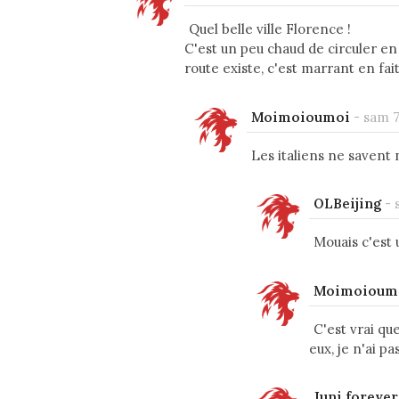
Quel belle ville Florence !
C'est un peu chaud de circuler en 
route existe, c'est marrant en fai
Moimoioumoi
-
sam 7
Les italiens ne savent 
OLBeijing
-
Mouais c'est
Moimoioum
C'est vrai qu
eux, je n'ai p
Juni foreve