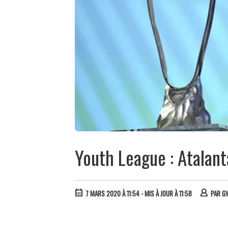
Youth League : Atalant
7 MARS 2020 À 11:54
- MIS À JOUR À 11:58
PAR
G