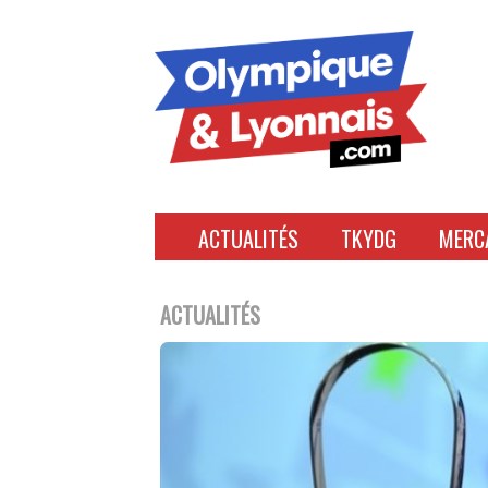
Accéder
au
contenu
ACTUALITÉS
TKYDG
MERC
ACTUALITÉS