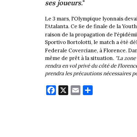
ses joueurs.
"
Le 3 mars, l'Olympique lyonnais deva
l'Atalanta. Ce 8e de finale de la You
raison de la propagation de l'épidém
Sportivo Bortolotti, le match a été d
Federale Coverciane, à Florence. Da
même de prêt à la situation.
"La zone 
rendra en vol privé du côté de Florence
prendra les précautions nécessaires pou
Fa
X
E
Pa
ce
m
rt
bo
ail
ag
ok
er