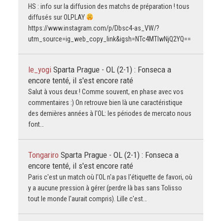
HS : info sur la diffusion des matchs de préparation ! tous
diffusés sur OLPLAY
https://www.instagram.com/p/Dbsc4-as_VW/?
utm_source=ig_web_copy_link&igsh=NTc4MTIwNjQ2YQ==
le_yogi
Sparta Prague - OL (2-1) : Fonseca a
encore tenté, il s'est encore raté
Salut à vous deux ! Comme souvent, en phase avec vos
commentaires :) On retrouve bien là une caractéristique
des dernières années à l'OL: les périodes de mercato nous
font…
Tongariro
Sparta Prague - OL (2-1) : Fonseca a
encore tenté, il s'est encore raté
Paris c'est un match où l'OL n'a pas l'étiquette de favori, où
y a aucune pression à gérer (perdre là bas sans Tolisso
tout le monde l'aurait compris). Lille c'est…