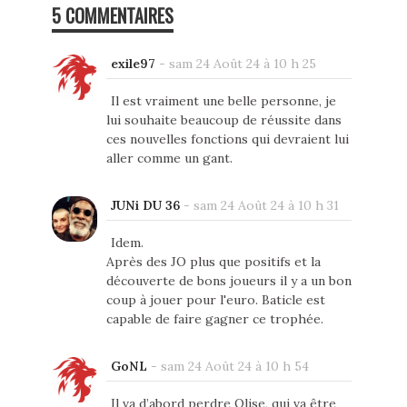
5 COMMENTAIRES
exile97
-
sam 24 Août 24 à 10 h 25
Il est vraiment une belle personne, je
lui souhaite beaucoup de réussite dans
ces nouvelles fonctions qui devraient lui
aller comme un gant.
JUNi DU 36
-
sam 24 Août 24 à 10 h 31
Idem.
Après des JO plus que positifs et la
découverte de bons joueurs il y a un bon
coup à jouer pour l'euro. Baticle est
capable de faire gagner ce trophée.
GoNL
-
sam 24 Août 24 à 10 h 54
Il va d’abord perdre Olise, qui va être