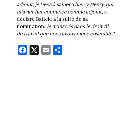
adjoint, je tiens à saluer Thierry Henry, qui
m'avait fait confiance comme adjoint,
a
déclaré Baticle à la suite de sa
nomination.
Je m'inscris dans le droit fil
du travail que nous avons mené ensemble."
Fa
X
E
Pa
ce
m
rt
bo
ail
ag
ok
er