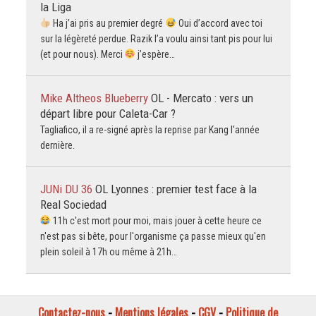
la Liga
Ha j’ai pris au premier degré
Oui d’accord avec toi
sur la légèreté perdue. Razik l’a voulu ainsi tant pis pour lui
(et pour nous). Merci
j’espère…
Mike Altheos Blueberry
OL - Mercato : vers un
départ libre pour Caleta-Car ?
Tagliafico, il a re-signé après la reprise par Kang l'année
dernière.
JUNi DU 36
OL Lyonnes : premier test face à la
Real Sociedad
11h c'est mort pour moi, mais jouer à cette heure ce
n'est pas si bête, pour l'organisme ça passe mieux qu'en
plein soleil à 17h ou même à 21h…
Contactez-nous
-
Mentions légales
-
CGV
-
Politique de