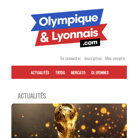
Accéder
au
contenu
Se connecter
Inscription
Mon compte
ACTUALITÉS
TKYDG
MERCATO
OL LYONNES
ACTUALITÉS