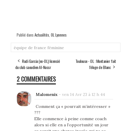
Publié dans
Actualités
,
OL Lyonnes
équipe de france féminine
Rudi Garcia (ex-OL) licencié
Toulouse - OL : Montanier fait
du club saoudien Al-Nassr
l'éloge de Blanc
2 COMMENTAIRES
Malomenix
-
ven 14 Avr 23 à 12 h 44
Comment ça « pourrait m’intéresser »
???
Elle commence à peine comme coach
alors si elle en a l’opportunité un jour
ce serait une chance inouïe qui ne se