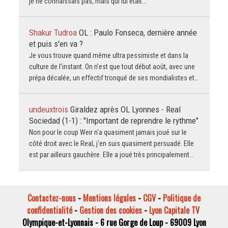
je ne connaissais pas, mais qui lui était…
Shakur Tudroa
OL : Paulo Fonseca, dernière année
et puis s'en va ?
Je vous trouve quand même ultra pessimiste et dans la
culture de l’instant. On n’est que tout début août, avec une
prépa décalée, un effectif tronqué de ses mondialistes et…
undeuxtrois
Giraldez après OL Lyonnes - Real
Sociedad (1-1) : "Important de reprendre le rythme"
Non pour le coup Weir n'a quasiment jamais joué sur le
côté droit avec le Real, j'en suis quasiment persuadé. Elle
est par ailleurs gauchère. Elle a joué très principalement…
Contactez-nous
-
Mentions légales
-
CGV
-
Politique de
confidentialité
-
Gestion des cookies
-
Lyon Capitale TV
Olympique-et-Lyonnais - 6 rue Gorge de Loup - 69009 Lyon