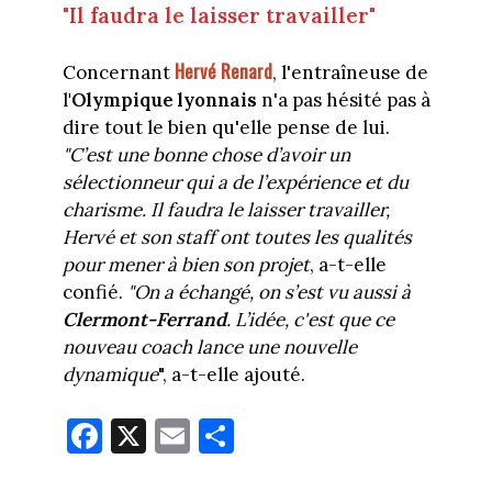
"Il faudra le laisser travailler"
Hervé Renard
Concernant
, l'entraîneuse de
l
'Olympique lyonnais
n'a pas hésité pas à
dire tout le bien qu'elle pense de lui.
"C’est une bonne chose d’avoir un
sélectionneur qui a de l’expérience et du
charisme. Il faudra le laisser travailler,
Hervé et son staff ont toutes les qualités
pour mener à bien son projet
, a-t-elle
confié.
"On a échangé, on s’est vu aussi à
Clermont-Ferrand
. L’idée, c'est que ce
nouveau coach lance une nouvelle
dynamique
", a-t-elle ajouté.
Fa
X
E
Pa
ce
m
rt