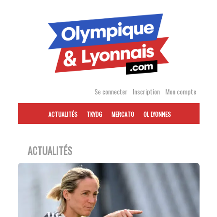
Accéder
au
contenu
Se connecter
Inscription
Mon compte
ACTUALITÉS
TKYDG
MERCATO
OL LYONNES
ACTUALITÉS