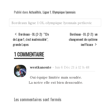
Publié dans
Actualités
,
Ligue 1
,
Olympique lyonnais
Bordeaux
ligue 1
OL
olympique lyonnais
petkovic
Bordeaux - OL (2-2) : "12e
Bordeaux - OL (2-2) : un
de Ligue 1, c'est inadmissible",
changement de système
gronde Lopes
inefficace
1 COMMENTAIRE
westkanoute
-
lun 6 Déc 21 à 12 h 48
Oui équipe limitée mais soudée.
La notre elle est bien dessoudée.
Les commentaires sont fermés