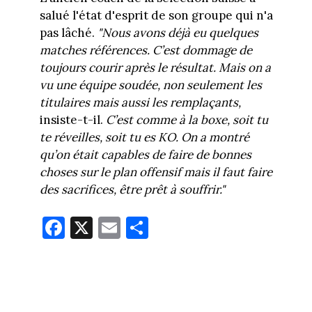
salué l'état d'esprit de son groupe qui n'a
pas lâché.
"Nous avons déjà eu quelques
matches références. C’est dommage de
toujours courir après le résultat. Mais on a
vu une équipe soudée, non seulement les
titulaires mais aussi les remplaçants,
insiste-t-il.
C’est comme à la boxe, soit tu
te réveilles, soit tu es KO. On a montré
qu’on était capables de faire de bonnes
choses sur le plan offensif mais il faut faire
des sacrifices, être prêt à souffrir."
Fa
X
E
Pa
ce
m
rt
bo
ail
ag
ok
er