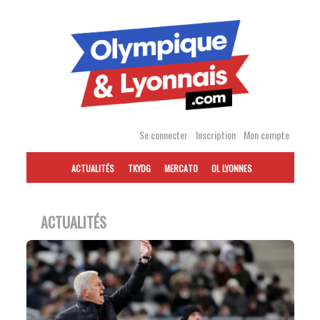
Accéder
au
contenu
Se connecter
Inscription
Mon compte
ACTUALITÉS
TKYDG
MERCATO
OL LYONNES
ACTUALITÉS