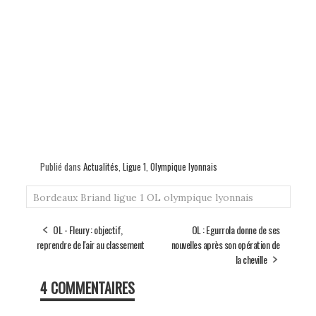
Publié dans
Actualités
,
Ligue 1
,
Olympique lyonnais
Bordeaux
Briand
ligue 1
OL
olympique lyonnais
OL - Fleury : objectif,
OL : Egurrola donne de ses
reprendre de l'air au classement
nouvelles après son opération de
la cheville
4 COMMENTAIRES