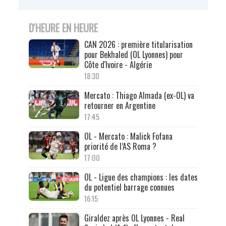
D'HEURE EN HEURE
CAN 2026 : première titularisation
pour Bekhaled (OL Lyonnes) pour
Côte d'Ivoire - Algérie
18:30
Mercato : Thiago Almada (ex-OL) va
retourner en Argentine
17:45
OL - Mercato : Malick Fofana
priorité de l’AS Roma ?
17:00
OL - Ligue des champions : les dates
du potentiel barrage connues
16:15
Giraldez après OL Lyonnes - Real