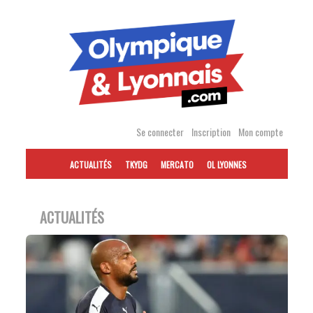
Accéder
au
contenu
Se connecter
Inscription
Mon compte
ACTUALITÉS
TKYDG
MERCATO
OL LYONNES
ACTUALITÉS