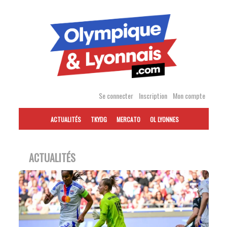
Accéder
au
contenu
Se connecter
Inscription
Mon compte
ACTUALITÉS
TKYDG
MERCATO
OL LYONNES
ACTUALITÉS