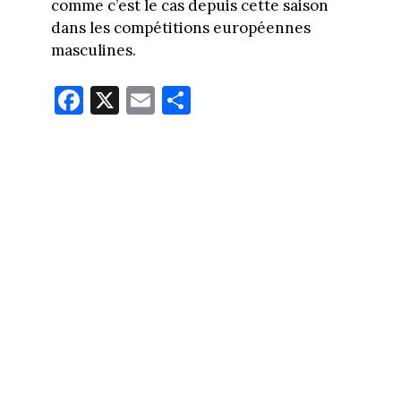
comme c’est le cas depuis cette saison
dans les compétitions européennes
masculines.
Fa
X
E
Pa
ce
m
rt
bo
ail
ag
ok
er