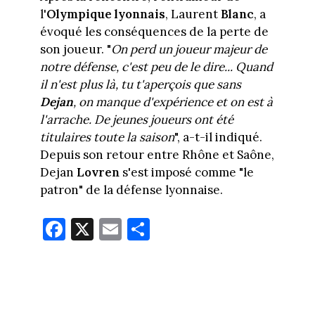
l'
Olympique lyonnais
, Laurent
Blanc
, a
évoqué les conséquences de la perte de
son joueur. "
On perd un joueur majeur de
notre défense, c'est peu de le dire... Quand
il n'est plus là, tu t'aperçois que sans
Dejan
, on manque d'expérience et on est à
l'arrache. De jeunes joueurs ont été
titulaires toute la saison
", a-t-il indiqué.
Depuis son retour entre Rhône et Saône,
Dejan
Lovren
s'est imposé comme "le
patron" de la défense lyonnaise.
Fa
X
E
Pa
ce
m
rt
bo
ail
ag
ok
er