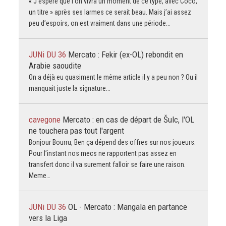
« J'espère que l'on vivra un moment de ce type, avec Coco,
un titre » après ses larmes ce serait beau. Mais j’ai assez
peu d’espoirs, on est vraiment dans une période…
JUNi DU 36
Mercato : Fekir (ex-OL) rebondit en
Arabie saoudite
On a déjà eu quasiment le même article il y a peu non ? Ou il
manquait juste la signature...
cavegone
Mercato : en cas de départ de Šulc, l'OL
ne touchera pas tout l'argent
Bonjour Bourru, Ben ça dépend des offres sur nos joueurs.
Pour l’instant nos mecs ne rapportent pas assez en
transfert donc il va surement falloir se faire une raison.
Meme…
JUNi DU 36
OL - Mercato : Mangala en partance
vers la Liga