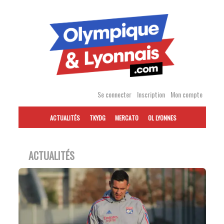
Accéder
au
contenu
Se connecter
Inscription
Mon compte
ACTUALITÉS
TKYDG
MERCATO
OL LYONNES
ACTUALITÉS