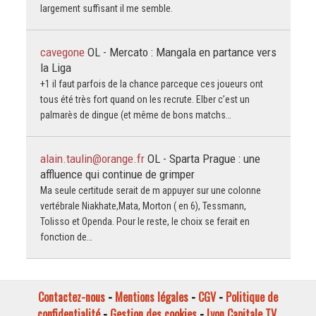
largement suffisant il me semble.
cavegone
OL - Mercato : Mangala en partance vers
la Liga
+1 il faut parfois de la chance parceque ces joueurs ont
tous été très fort quand on les recrute. Elber c’est un
palmarès de dingue (et même de bons matchs…
alain.taulin@orange.fr
OL - Sparta Prague : une
affluence qui continue de grimper
Ma seule certitude serait de m appuyer sur une colonne
vertébrale Niakhate,Mata, Morton ( en 6), Tessmann,
Tolisso et Openda. Pour le reste, le choix se ferait en
fonction de…
Contactez-nous
-
Mentions légales
-
CGV
-
Politique de
confidentialité
-
Gestion des cookies
-
Lyon Capitale TV