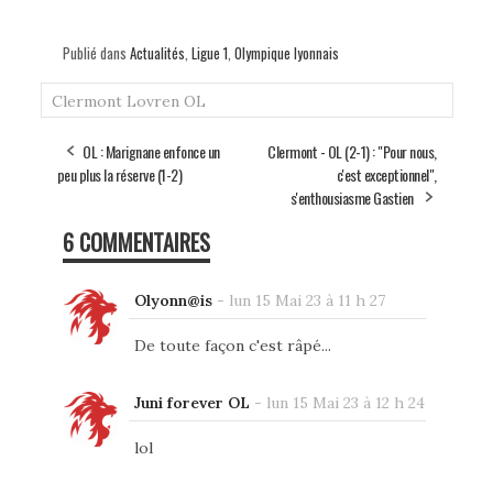
Publié dans
Actualités
,
Ligue 1
,
Olympique lyonnais
Clermont
Lovren
OL
OL : Marignane enfonce un
Clermont - OL (2-1) : "Pour nous,
peu plus la réserve (1-2)
c'est exceptionnel",
s'enthousiasme Gastien
6 COMMENTAIRES
Olyonn@is
-
lun 15 Mai 23 à 11 h 27
De toute façon c'est râpé...
Juni forever OL
-
lun 15 Mai 23 à 12 h 24
lol