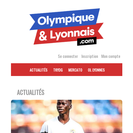
Accéder
au
contenu
Se connecter
Inscription
Mon compte
ACTUALITÉS
TKYDG
MERCATO
OL LYONNES
ACTUALITÉS