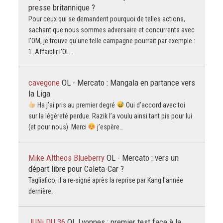
presse britannique ?
Pour ceux qui se demandent pourquoi de telles actions,
sachant que nous sommes adversaire et concurrents avec
l'OM, je trouve qu'une telle campagne pourrait par exemple :
1. Affaiblir l'OL…
cavegone
OL - Mercato : Mangala en partance vers
la Liga
Ha j’ai pris au premier degré
Oui d’accord avec toi
sur la légèreté perdue. Razik l’a voulu ainsi tant pis pour lui
(et pour nous). Merci
j’espère…
Mike Altheos Blueberry
OL - Mercato : vers un
départ libre pour Caleta-Car ?
Tagliafico, il a re-signé après la reprise par Kang l'année
dernière.
JUNi DU 36
OL Lyonnes : premier test face à la