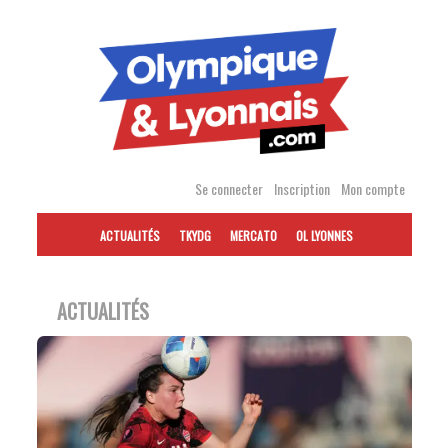
Accéder
au
contenu
Se connecter
Inscription
Mon compte
ACTUALITÉS
TKYDG
MERCATO
OL LYONNES
ACTUALITÉS