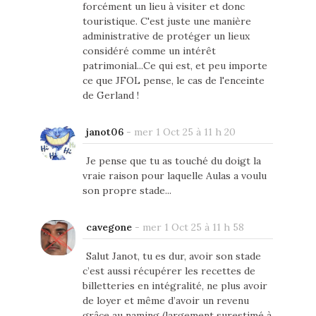
forcément un lieu à visiter et donc
touristique. C'est juste une manière
administrative de protéger un lieux
considéré comme un intérêt
patrimonial...Ce qui est, et peu importe
ce que JFOL pense, le cas de l'enceinte
de Gerland !
janot06
-
mer 1 Oct 25 à 11 h 20
Je pense que tu as touché du doigt la
vraie raison pour laquelle Aulas a voulu
son propre stade...
cavegone
-
mer 1 Oct 25 à 11 h 58
Salut Janot, tu es dur, avoir son stade
c’est aussi récupérer les recettes de
billetteries en intégralité, ne plus avoir
de loyer et même d’avoir un revenu
grâce au naming (largement surestimé à