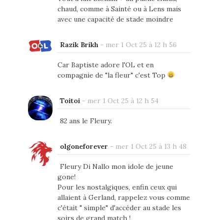
chaud, comme à Sainté ou à Lens mais
avec une capacité de stade moindre
Razik Brikh
-
mer 1 Oct 25 à 12 h 56
Car Baptiste adore l'OL et en
compagnie de "la fleur" c'est Top
Toitoi
-
mer 1 Oct 25 à 12 h 54
82 ans le Fleury.
olgoneforever
-
mer 1 Oct 25 à 13 h 48
Fleury Di Nallo mon idole de jeune
gone!
Pour les nostalgiques, enfin ceux qui
allaient à Gerland, rappelez vous comme
c'était " simple" d'accéder au stade les
soirs de grand match !