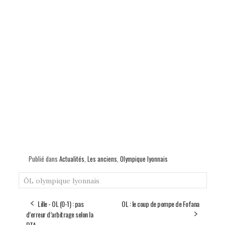
Publié dans
Actualités
,
Les anciens
,
Olympique lyonnais
ÔL
olympique lyonnais
Lille - OL (0-1) : pas
OL : le coup de pompe de Fofana
d’erreur d’arbitrage selon la
DTA