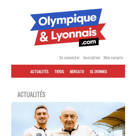
Accéder
au
contenu
Se connecter
Inscription
Mon compte
ACTUALITÉS
TKYDG
MERCATO
OL LYONNES
ACTUALITÉS