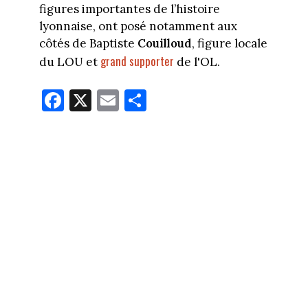
figures importantes de l’histoire
lyonnaise, ont posé notamment aux
côtés de Baptiste
Couilloud
, figure locale
grand supporter
du LOU et
de l'OL.
Fa
X
E
Pa
ce
m
rt
bo
ail
ag
ok
er