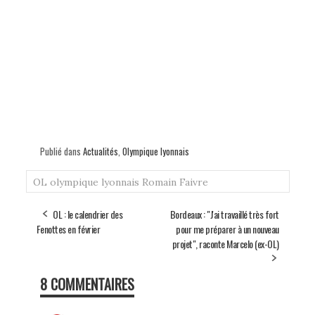
Publié dans
Actualités
,
Olympique lyonnais
OL
olympique lyonnais
Romain Faivre
OL : le calendrier des
Bordeaux : "J'ai travaillé très fort
Fenottes en février
pour me préparer à un nouveau
projet", raconte Marcelo (ex-OL)
8 COMMENTAIRES