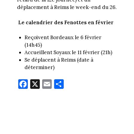
déplacement à Reims le week-end du 26.
Le calendrier des Fenottes en février
Reçoivent Bordeaux le 6 février
(14h45)
Accueillent Soyaux le 11 février (21h)
Se déplacent à Reims (date à
déterminer)
Fa
X
E
Pa
ce
m
rt
bo
ail
ag
ok
er