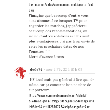
box-internet/aides/abonnement-multisports-foot-
plus
J'imagine que beaucoup d'entre vous
sont abonnés à ce bouquet TV pour
regarder les matches, j'apprécierai
beaucoup des recommandations, ou
même d'autres solutions si elles sont
plus avantageuses. J'ai pas trop envie de
rater les prochaines dates de nos
Fenottes ^^
Merci d'avance à tous.
dede74
-
mer 2 Fév 22 à 18 h 05
HS local mais pas général, à lire quand-
même car ça concerne bon nombre de
supporteurs :
https://news.commentcamarche.net/nl/link?
c=74m&d=je&h=1o9tg783dceg3a3ad4v3shg4sm&
i=9&iw=1&p=H112576777&s=lp&sn=ga&z=7om