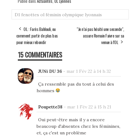
Publié dans
Actualités
,
OL Lyonnes
D1
fenottes
ol féminin
olympique lyonnais
OL : Farès Bahlouli, ou
"Je n’ai pas hésité une seconde",
comment partir de plus bas
assure Romain Faivre sur sa
pour mieux rebondir
venue à l'OL
15 COMMENTAIRES
JUNi DU 36
-
mar 1 Fév 22 à 14 h 32
Ça ressemble pas du tout à celui des
hommes
Poupette38
-
mar 1 Fév 22 à 15 h 21
Oui peut-être mais il y a encore
beaucoup d'absentes chez les féminines,
et, ça c'est un problème