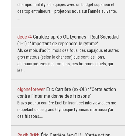
championnat il y a 6 équipes avec un budget supérieur et
des top entraîneurs... projetons nous sur l'année suivante.
…
dede74
Giraldez après OL Lyonnes - Real Sociedad
(1-1) : "Important de reprendre le rythme"
Ah, ce mois d'août ! mois des fous, des sapajous et autres
gros matous (selon la chanson) que sont les lions,
animaux préférés des romains, ces hommes cruels, qui
les…
olgoneforever
Éric Carrière (ex-OL) : "Cette action
contre l'Inter me donne des frissons"
Bravo pour ta carrière Eric! En lisant cet interview et en me
rappelant de ce grand Olympique Lyonnais moi aussi j'ai
des frissons....
Razik Brikh
Éric Carrière (ex-OL) : "Cette action