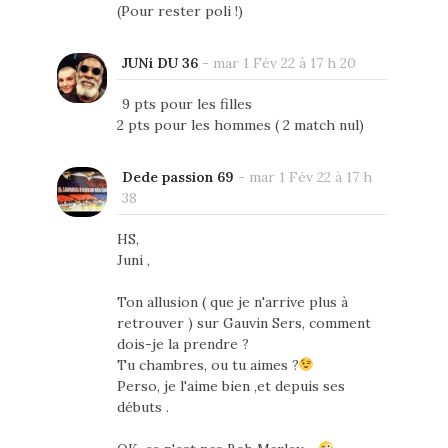
(Pour rester poli !)
JUNi DU 36
-
mar 1 Fév 22 à 17 h 20
9 pts pour les filles
2 pts pour les hommes ( 2 match nul)
Dede passion 69
-
mar 1 Fév 22 à 17 h
38
HS,
Juni ,
Ton allusion ( que je n'arrive plus à
retrouver ) sur Gauvin Sers, comment
dois-je la prendre ?
Tu chambres, ou tu aimes ?
Perso, je l'aime bien ,et depuis ses
débuts .