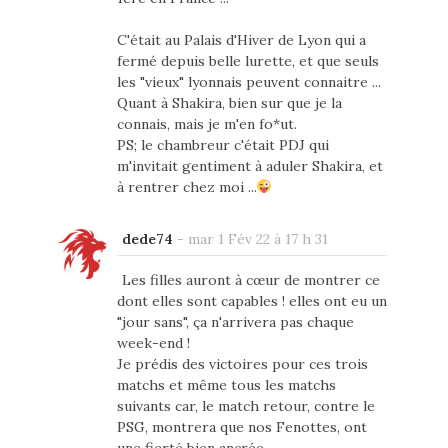
C'était au Palais d'Hiver de Lyon qui a
fermé depuis belle lurette, et que seuls
les "vieux" lyonnais peuvent connaitre ...
Quant à Shakira, bien sur que je la
connais, mais je m'en fo*ut.
PS; le chambreur c'était PDJ qui
m'invitait gentiment à aduler Shakira, et
à rentrer chez moi ...
dede74
-
mar 1 Fév 22 à 17 h 31
Les filles auront à cœur de montrer ce
dont elles sont capables ! elles ont eu un
"jour sans", ça n'arrivera pas chaque
week-end !
Je prédis des victoires pour ces trois
matchs et même tous les matchs
suivants car, le match retour, contre le
PSG, montrera que nos Fenottes, ont
une fierté bien ancrée.