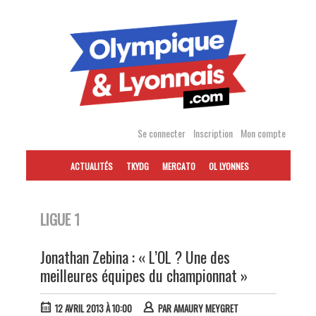
Accéder
au
contenu
Se connecter
Inscription
Mon compte
ACTUALITÉS
TKYDG
MERCATO
OL LYONNES
LIGUE 1
Jonathan Zebina : « L’OL ? Une des
meilleures équipes du championnat »
12 AVRIL 2013 À 10:00
PAR
AMAURY MEYGRET