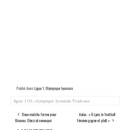
Publié dans
Ligue 1
,
Olympique lyonnais
ligue 1
OL
olympique lyonnais
Toulouse
Deux matchs ferme pour
Aulas : « À Lyon, le football
Bisevac, Ghezzal convoqué
féminin gagne et plaît »