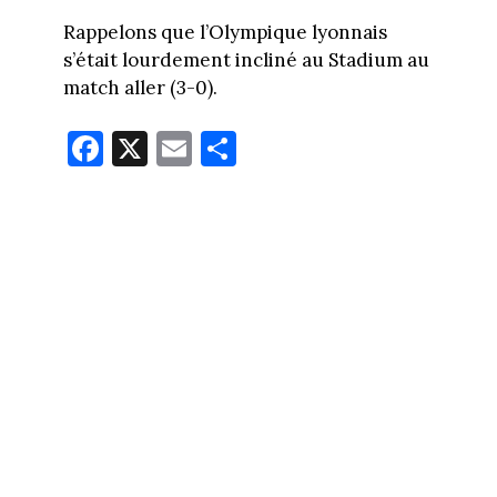
Rappelons que l’Olympique lyonnais
s’était lourdement incliné au Stadium au
match aller (3-0).
Fa
X
E
Pa
ce
m
rt
bo
ail
ag
ok
er