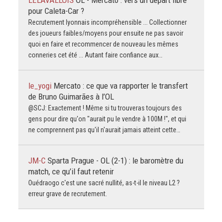
LELAVALLOIS
OL - Mercato : vers un départ libre
pour Caleta-Car ?
Recrutement lyonnais incompréhensible ... Collectionner
des joueurs faibles/moyens pour ensuite ne pas savoir
quoi en faire et recommencer de nouveau les mêmes
conneries cet été ... Autant faire confiance aux…
le_yogi
Mercato : ce que va rapporter le transfert
de Bruno Guimarães à l’OL
@SCJ: Exactement ! Même si tu trouveras toujours des
gens pour dire qu'on "aurait pu le vendre à 100M !", et qui
ne comprennent pas qu'il n'aurait jamais atteint cette…
JM-C
Sparta Prague - OL (2-1) : le baromètre du
match, ce qu’il faut retenir
Ouédraogo c'est une sacré nullité, as-t-il le niveau L2 ?
erreur grave de recrutement.