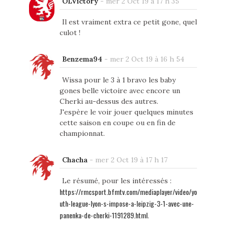
OLVictory
-
mer 2 Oct 19 à 17 h 35
Il est vraiment extra ce petit gone, quel
culot !
Benzema94
-
mer 2 Oct 19 à 16 h 54
Wissa pour le 3 à 1 bravo les baby
gones belle victoire avec encore un
Cherki au-dessus des autres.
J'espère le voir jouer quelques minutes
cette saison en coupe ou en fin de
championnat.
Chacha
-
mer 2 Oct 19 à 17 h 17
Le résumé, pour les intéressés :
https://rmcsport.bfmtv.com/mediaplayer/video/yo
uth-league-lyon-s-impose-a-leipzig-3-1-avec-une-
panenka-de-cherki-1191289.html
.