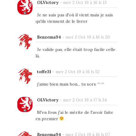
OLVictory
-
mer 2 Oct 19 à 16 h 13
Je ne sais pas d'où il vient mais je sais
qu'ils viennent de le livrer
Benzema94
-
mer 2 Oct 19 à 16 h 20
Je valide pas, elle était trop facile celle
là.
toffe31
-
mer 2 Oct 19 à 16 h 52
j'aime bien mais bon... tu sors ^^
OLVictory
-
mer 2 Oct 19 à 17 h 34
M'en fous j'ai le mérite de l'avoir faite
en premier
Benzema94
-
mer 2 Oct 19 à 16 h 07