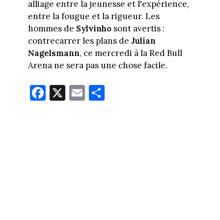
alliage entre la jeunesse et l'expérience,
entre la fougue et la rigueur. Les
hommes de
Sylvinho
sont avertis :
contrecarrer les plans de
Julian
Nagelsmann
, ce mercredi à la Red Bull
Arena ne sera pas une chose facile.
Fa
X
E
Pa
ce
m
rt
bo
ail
ag
ok
er