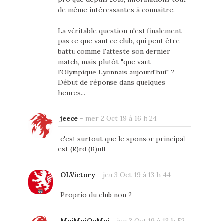
de même intéressantes à connaitre.
La véritable question n'est finalement
pas ce que vaut ce club, qui peut être
battu comme l'atteste son dernier
match, mais plutôt "que vaut
l'Olympique Lyonnais aujourd'hui" ?
Début de réponse dans quelques
heures...
jeece
-
mer 2 Oct 19 à 16 h 24
c'est surtout que le sponsor principal
est (R)rd (B)ull
OLVictory
-
jeu 3 Oct 19 à 13 h 44
Proprio du club non ?
MoiMoiOuMoi
-
jeu 3 Oct 19 à 13 h 52