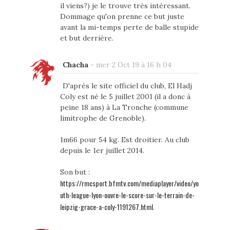
il viens?) je le trouve très intéressant.
Dommage qu'on prenne ce but juste
avant la mi-temps perte de balle stupide
et but derrière.
Chacha
-
mer 2 Oct 19 à 16 h 04
D'après le site officiel du club, El Hadj
Coly est né le 5 juillet 2001 (il a donc à
peine 18 ans) à La Tronche (commune
limitrophe de Grenoble).
1m66 pour 54 kg. Est droitier. Au club
depuis le 1er juillet 2014.
Son but :
https://rmcsport.bfmtv.com/mediaplayer/video/yo
uth-league-lyon-ouvre-le-score-sur-le-terrain-de-
leipzig-grace-a-coly-1191267.html
.