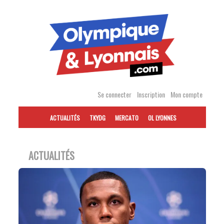
Accéder
au
contenu
Se connecter
Inscription
Mon compte
ACTUALITÉS
TKYDG
MERCATO
OL LYONNES
ACTUALITÉS