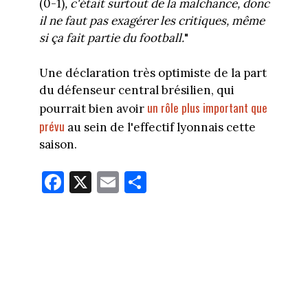
(0-1)
, c'était surtout de la malchance, donc
il ne faut pas exagérer les critiques, même
si ça fait partie du football.
"
Une déclaration très optimiste de la part
du défenseur central brésilien, qui
un rôle plus important que
pourrait bien avoir
prévu
au sein de l'effectif lyonnais cette
saison.
Fa
X
E
Pa
ce
m
rt
bo
ail
ag
ok
er