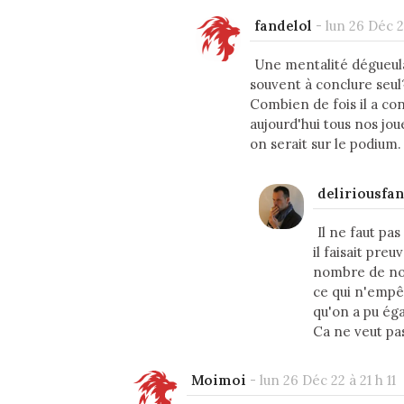
fandelol
-
lun 26 Déc 2
Une mentalité dégueula
souvent à conclure seul
Combien de fois il a co
aujourd'hui tous nos jo
on serait sur le podium.
deliriousfan
Il ne faut pa
il faisait pre
nombre de nos
ce qui n'empêc
qu'on a pu ég
Ca ne veut pa
Moimoi
-
lun 26 Déc 22 à 21 h 11