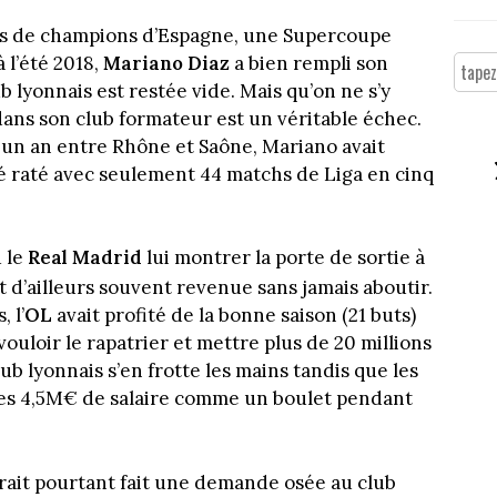
es de champions d’Espagne, une Supercoupe
 l’été 2018,
Mariano Diaz
a bien rempli son
 lyonnais est restée vide. Mais qu’on ne s’y
dans son club formateur est un véritable échec.
un an entre Rhône et Saône, Mariano avait
été raté avec seulement 44 matchs de Liga en cinq
u le
Real Madrid
lui montrer la porte de sortie à
t d’ailleurs souvent revenue sans jamais aboutir.
 l’
OL
avait profité de la bonne saison (21 buts)
ouloir le rapatrier et mettre plus de 20 millions
lub lyonnais s’en frotte les mains tandis que les
ses 4,5M€ de salaire comme un boulet pendant
urait pourtant fait une demande osée au club