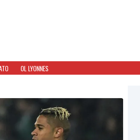
ATO
OL LYONNES