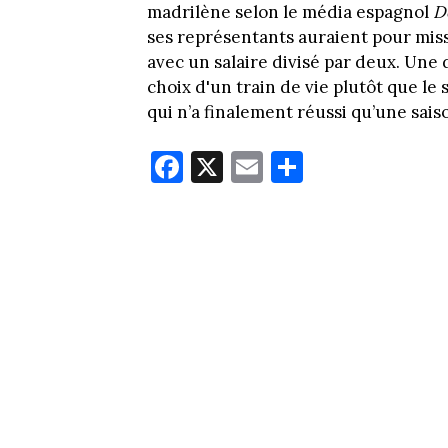
madrilène selon le média espagnol
D
ses représentants auraient pour mis
avec un salaire divisé par deux. Une
choix d'un train de vie plutôt que le 
qui n’a finalement réussi qu’une sai
Fa
X
E
Pa
ce
m
rt
bo
ail
ag
ok
er