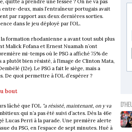
te, quitte à prendre une fessée ? On ne va pas
 entre-deux, mais l’entraîneur portugais avait
ent par rapport aux deux dernières sorties.
ence dans le jeu déployé par l’OL.
, la formation rhodanienne a avant tout subi plus
 sont Malick Fofana et Ernest Nuamah n’ont
première mi-temps où le PSG a affiché 75% de
s a plutôt bien résisté, à l’image de Clinton Mata,
mbélé (12e). Le PSG a fait le siège, mais a
. De quoi permettre à l’OL d’espérer ?
au bout
D'HE
urs lâché que l’OL
"a résisté, maintenant, on y va
bitieux qui n’a pas été suivi d’actes. Dès la 46e
gé Lucas Perri à la parade. Une première alerte
ssue du PSG, en l’espace de sept minutes. Hué à