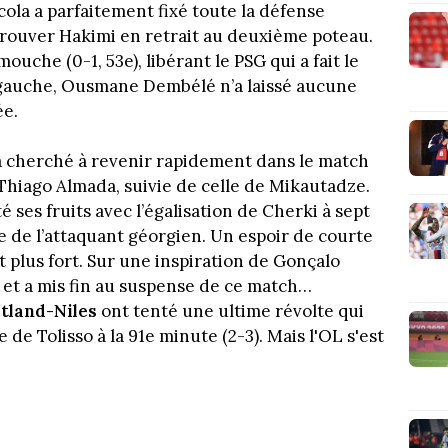
ola a parfaitement fixé toute la défense
trouver Hakimi en retrait au deuxième poteau.
ouche (0-1, 53e), libérant le PSG qui a fait le
u gauche, Ousmane Dembélé n’a laissé aucune
ée.
 a cherché à revenir rapidement dans le match
Thiago Almada, suivie de celle de Mikautadze.
é ses fruits avec l’égalisation de Cherki à sept
e de l’attaquant géorgien. Un espoir de courte
 plus fort. Sur une inspiration de Gonçalo
é et a mis fin au suspense de ce match…
tland-Niles
ont tenté une ultime révolte qui
 de Tolisso à la 91e minute (2-3). Mais l'OL s'est