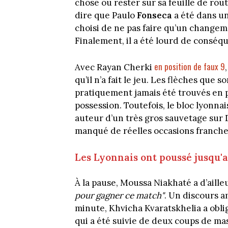
chose ou rester sur sa feuille de rou
dire que Paulo
Fonseca
a été dans un
choisi de ne pas faire qu’un changem
Finalement, il a été lourd de conséqu
en position de faux 9
Avec Rayan Cherki
qu’il n’a fait le jeu. Les flèches que
pratiquement jamais été trouvés en 
possession. Toutefois, le bloc lyonnai
auteur d’un très gros sauvetage sur De
manqué de réelles occasions franches
Les Lyonnais ont poussé jusqu'
À la pause, Moussa Niakhaté a d’aille
pour gagner ce match"
. Un discours am
minute, Khvicha Kvaratskhelia a obli
qui a été suivie de deux coups de ma