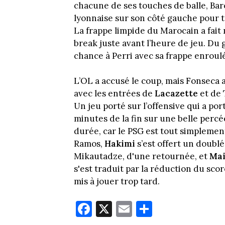
chacune de ses touches de balle, Barc
lyonnaise sur son côté gauche pour 
La frappe limpide du Marocain a fait m
break juste avant l’heure de jeu. D
chance à Perri avec sa frappe enroul
L’OL a accusé le coup, mais Fonseca
avec les entrées de
Lacazette
et de 
Un jeu porté sur l’offensive qui a port
minutes de la fin sur une belle percé
durée, car le PSG est tout simplement
Ramos,
Hakimi
s’est offert un doubl
Mikautadze, d'une retournée, et
Mai
s'est traduit par la réduction du score
mis à jouer trop tard.
Fa
X
E
Pa
ce
m
rt