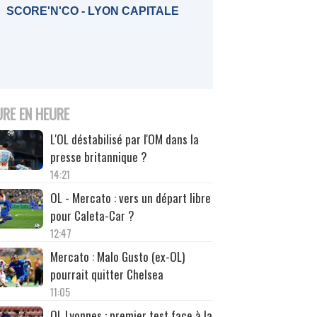
SCORE'N'CO - LYON CAPITALE
URE EN HEURE
L'OL déstabilisé par l'OM dans la
presse britannique ?
14:21
OL - Mercato : vers un départ libre
pour Caleta-Car ?
12:47
Mercato : Malo Gusto (ex-OL)
pourrait quitter Chelsea
11:05
OL Lyonnes : premier test face à la