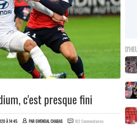
D'HE
dium, c'est presque fini
020 À 14:45
PAR
GWENDAL CHABAS
102 Commentaires