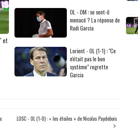
OL - OM : se sent-il
menacé ? La réponse de
Rudi Garcia
" et
Lorient - OL (1-1) : "Ce
n'était pas le bon
système" regrette
Garcia
ec
LOSC - OL (1-0) : « les étoiles » de Nicolas Puydebois