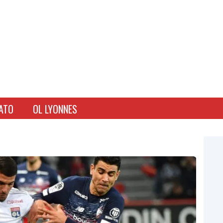
ATO
OL LYONNES