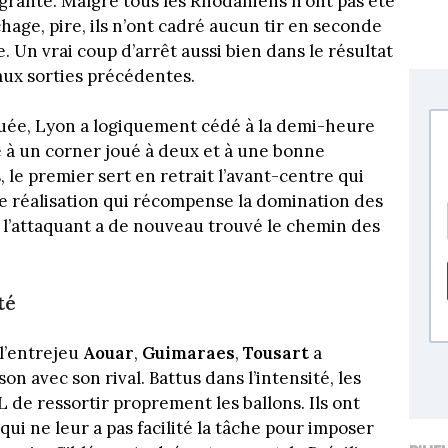
agrante. Malgré tous les Rhodaniens n’ont pas été
chage, pire, ils n’ont cadré aucun tir en seconde
 Un vrai coup d’arrêt aussi bien dans le résultat
aux sorties précédentes.
ée, Lyon a logiquement cédé à la demi-heure
e à un corner joué à deux et à une bonne
le premier sert en retrait l’avant-centre qui
e réalisation qui récompense la domination des
l’attaquant a de nouveau trouvé le chemin des
té
 l’entrejeu
Aouar
,
Guimaraes
,
Tousart
a
 avec son rival. Battus dans l’intensité, les
L de ressortir proprement les ballons. Ils ont
qui ne leur a pas facilité la tâche pour imposer