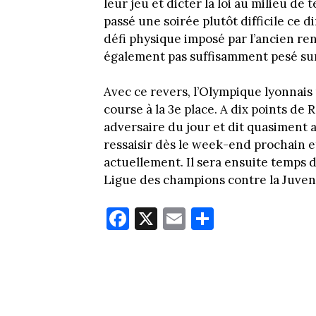
leur jeu et dicter la loi au milieu de
passé une soirée plutôt difficile ce
défi physique imposé par l’ancien ren
également pas suffisamment pesé sur 
Avec ce revers, l’Olympique lyonnais
course à la 3e place. A dix points de 
adversaire du jour et dit quasiment 
ressaisir dès le week-end prochain e
actuellement. Il sera ensuite temps d
Ligue des champions contre la Juven
Fa
X
E
Pa
ce
m
rt
bo
ail
ag
ok
er