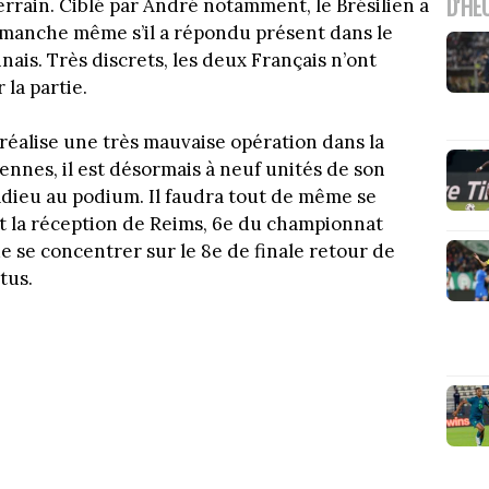
D'HE
 terrain. Ciblé par André notamment, le Brésilien a
 dimanche même s’il a répondu présent dans le
nais. Très discrets, les deux Français n’ont
la partie.
 réalise une très mauvaise opération dans la
Rennes, il est désormais à neuf unités de son
adieu au podium. Il faudra tout de même se
t la réception de Reims, 6e du championnat
e se concentrer sur le 8e de finale retour de
tus.