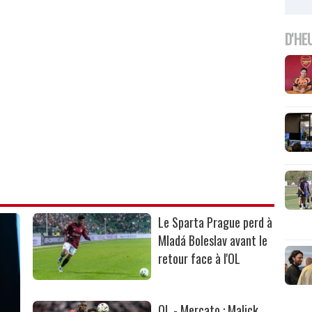
D'HE
Le Sparta Prague perd à
Mladá Boleslav avant le
retour face à l'OL
OL - Mercato : Malick