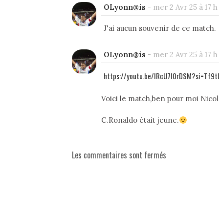
OLyonn@is
-
mer 2 Avr 25 à 17 h
J'ai aucun souvenir de ce match.
OLyonn@is
-
mer 2 Avr 25 à 17 h
https://youtu.be/IRcU7I0rDSM?si=Tf9
Voici le match,ben pour moi Nicola
C.Ronaldo était jeune.
Les commentaires sont fermés