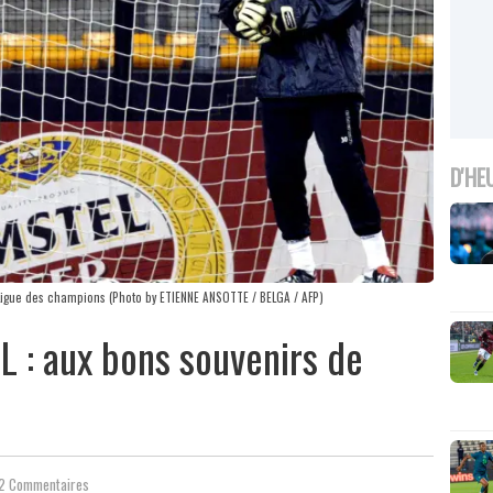
D'HE
Ligue des champions (Photo by ETIENNE ANSOTTE / BELGA / AFP)
L : aux bons souvenirs de
2 Commentaires