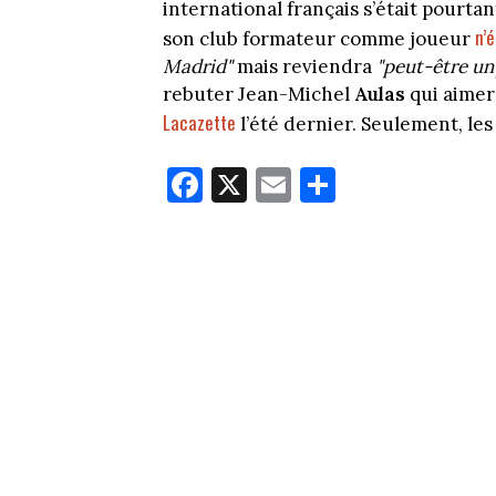
international français s’était pourta
n’é
son club formateur comme joueur
Madrid"
mais reviendra
"peut-être un 
rebuter Jean-Michel
Aulas
qui aimer
Lacazette
l’été dernier. Seulement, les
Fa
X
E
Pa
ce
m
rt
bo
ail
ag
ok
er