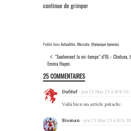
continue de grimper
Publié dans
Actualités
,
Mercato
,
Olympique lyonnais
"Seulement la mi-temps" d’OL - Chelsea,
Emma Hayes
25 COMMENTAIRES
Dufduf
-
jeu 23 Mar 23 à 10 h 20
Voilà bien un article putaclic.
Bioman
-
jeu 23 Mar 23 à 10 h 38