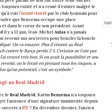
un père parlait de son fils. Entre Jean-Michel
n a toujours existé et n’a cessé d’exister malgré le
l’accueil réservé
 qu’à voir
par le club lyonnais pour
rendre que Benzema occupe une place
s et dans le coeur de son président. Ayant
id
il y a 13 ans, Jean-Michel
Aulas
n’a jamais
on revenir sur ses terres pour boucler la boucle.
liqué. On va essayer. Plus il réussit au Real
 contre le Barça perdu 2-1. Certains ne l’ont pas
’ai trouvé très bon. Si on avait la possibilité et une
revenir, on le ferait en prenant tous les risques,
a
lus qu’un potentiel, c’est un symbole."
ngé au Real Madrid
ec le
Real Madrid
, Karim
Benzema
n’a toujours
gré l’annonce d’une signature imminente depuis
OL
 ouverte à l’
? En décembre dernier, l’ancien