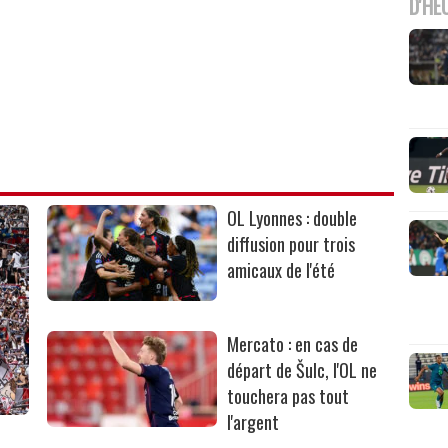
D'HE
OL Lyonnes : double
diffusion pour trois
amicaux de l'été
Mercato : en cas de
départ de Šulc, l'OL ne
touchera pas tout
l'argent