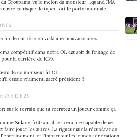
tes du Groupama, vu le melon du monsieur ...quand JMA
s-œuvre ça risque de taper fort le porte-monnaie !
0 h 56
fin de carrière en voilà une mauvaise idée.
ma compétitif dans notre OL est soit du foutage de
 pour la carrière de KB9.
iers de ce monsieur à l'OL.
u'il essaie vraiment, sacré président !!
r 23 à 12 h 25
ort sur le terrain que tu recrutes un joueur comme ça
omme Zidane, à 60 ans il sera encore capable de se
t faire jouer les autres. La rigueur sur la récupération,
 à l'entrainement, et l'impact sur les jeunes générations