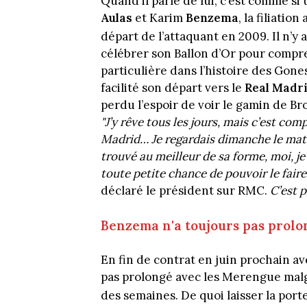
Quand il parle de lui, c’est comme si 
Aulas
et Karim
Benzema
, la filiatio
départ de l’attaquant en 2009. Il n’y a
célébrer son Ballon d’Or pour comp
particulière dans l’histoire des Gone
facilité son départ vers le
Real Madr
perdu l’espoir de voir le gamin de Br
"J’y rêve tous les jours, mais c’est comp
Madrid… Je regardais dimanche le match
trouvé au meilleur de sa forme, moi, je l
toute petite chance de pouvoir le faire 
déclaré le président sur RMC.
C’est p
Benzema n'a toujours pas prolo
En fin de contrat en juin prochain av
pas prolongé avec les Merengue mal
des semaines. De quoi laisser la porte