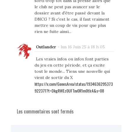
sorti trop tôt dans la presse alors que
le club ne peut pas avancer sur le
dossier avant d'être passé devant la
DNCG ? Si c'est le cas, il faut vraiment
mettre un coup de vis pour que plus
rien ne fuite ainsi...
Outlander
-
lun 16 Juin 25 à 18 h 05
Les vraies infos ou infox font parties
du jeu en cette période, et ça excite
tout le monde... Tiens une nouvelle qui
vient de sortir du X
https://x.com/GonesArea/status/1934636295373
922371?t=DkgRWEz0UFTxv0R1m0tIrA&s=08
Les commentaires sont fermés