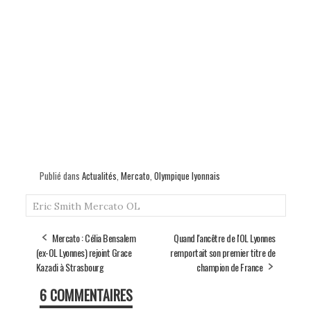
Publié dans
Actualités
,
Mercato
,
Olympique lyonnais
Eric Smith
Mercato
OL
Mercato : Célia Bensalem
Quand l'ancêtre de l'OL Lyonnes
(ex-OL Lyonnes) rejoint Grace
remportait son premier titre de
Kazadi à Strasbourg
champion de France
6 COMMENTAIRES