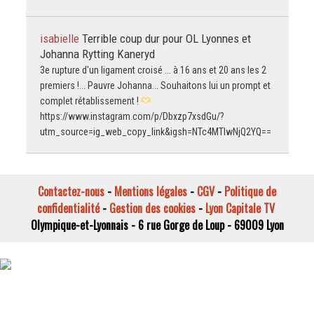
isabielle
Terrible coup dur pour OL Lyonnes et
Johanna Rytting Kaneryd
3e rupture d'un ligament croisé ... à 16 ans et 20 ans les 2
premiers !... Pauvre Johanna... Souhaitons lui un prompt et
complet rétablissement !
https://www.instagram.com/p/Dbxzp7xsdGu/?
utm_source=ig_web_copy_link&igsh=NTc4MTIwNjQ2YQ==
Contactez-nous
-
Mentions légales
-
CGV
-
Politique de
confidentialité
-
Gestion des cookies
-
Lyon Capitale TV
Olympique-et-Lyonnais - 6 rue Gorge de Loup - 69009 Lyon