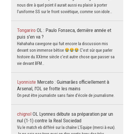
nous dire à quel point il aurait aussi eu plaisir à porter
l'uniforme SS sur le front soviétique, comme son idole…
Tongariro
OL : Paulo Fonseca, dernière année et
puis s'en va ?
Hahahaha cavegone qui fuit encore la discussion mis
devant son immense bêtise
C'est sûr que parler
histoire du XXème siècle c'est autre chose que passer sa
vie devant BFM…
Lyonniste
Mercato : Guimarães officiellement à
Arsenal, l'OL se frotte les mains
On peut être journaliste sans faire d'école de journalisme.
chignol
OL Lyonnes débute sa préparation par un
nul (1-1) contre la Real Sociedad
Vu le match eb différé sur la chaîne L'Equipe (merci à eux).
Je ne sais pas trop quoi en dire conte-tenu des très