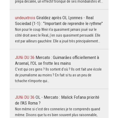
prépa décalée, un effectif tronqué de ses mondialistes et…
undeuxtrois
Giraldez après OL Lyonnes - Real
Sociedad (1-1) : "Important de reprendre le rythme"
Non pour le coup Weir n'a quasiment jamais joué sur le
côté droit avec le Real, j'en suis quasiment persuadé. Elle
est par ailleurs gauchère. Elle a joué très principalement…
JUNi DU 36
Mercato : Guimarães officiellement à
Arsenal, l'OL se frotte les mains
C'est qui ces gens ? Ils sortent d'où ? Ils ont fait une école
de journalisme au moins ? En fait si tu as un peu de
tchache n'importe qui…
JUNi DU 36
OL - Mercato : Malick Fofana priorité
de l’AS Roma ?
Non même si c'est des conneries je te comprends quand
même. Disons que tu es bien souvent plus raisonnable,