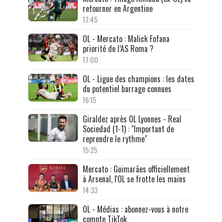
retourner en Argentine
17:45
OL - Mercato : Malick Fofana
priorité de l’AS Roma ?
17:00
OL - Ligue des champions : les dates
du potentiel barrage connues
16:15
Giraldez après OL Lyonnes - Real
Sociedad (1-1) : "Important de
reprendre le rythme"
15:25
Mercato : Guimarães officiellement
à Arsenal, l'OL se frotte les mains
14:33
OL - Médias : abonnez-vous à notre
compte TikTok